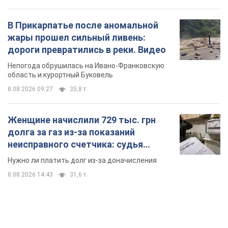
В Прикарпатье после аномальной
жары прошел сильный ливень:
дороги превратились в реки. Видео
Непогода обрушилась на Ивано-Франковскую
область и курортный Буковель
8.08.2026 09:27
35,8 т.
Женщине начислили 729 тыс. грн
долга за газ из-за показаний
неисправного счетчика: судья
вынес неожиданное решение
Нужно ли платить долг из-за доначисления
8.08.2026 14:43
31,6 т.