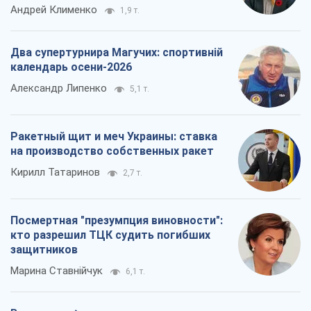
Андрей Клименко
1,9 т.
Два супертурнира Магучих: спортивній
календарь осени-2026
Александр Липенко
5,1 т.
Ракетный щит и меч Украины: ставка
на производство собственных ракет
Кирилл Татаринов
2,7 т.
Посмертная "презумпция виновности":
кто разрешил ТЦК судить погибших
защитников
Марина Ставнійчук
6,1 т.