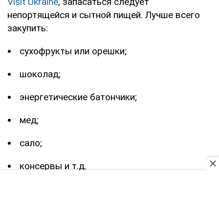
Visit Ukraine
, запасаться следует
непортящейся и сытной пищей. Лучше всего
закупить:
сухофрукты или орешки;
шоколад;
энергетические батончики;
мед;
сало;
консервы и т.д.
По ценам разброс огромный – все зависит от
того, что предпочитаете именно вы. А также,
сколько готовы потратить.