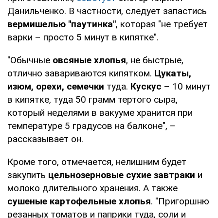
Данильченко. В частности, следует запастись
вермишелью "паутинка"
, которая "не требует
варки – просто 5 минут в кипятке".
"Обычные
овсяные хлопья
, не быстрые,
отлично завариваются кипятком.
Цукаты,
изюм, орехи, семечки
туда.
Кускус
– 10 минут
в кипятке, туда 50 грамм тертого сыра,
который неделями в вакууме хранится при
температуре 5 градусов на балконе", –
рассказывает он.
Кроме того, отмечается, нелишним будет
закупить
цельнозерновые сухие завтраки
и
молоко длительного хранения. А также
сушеные картофельные хлопья
. "Пригоршню
резанных томатов и паприки туда, соли и