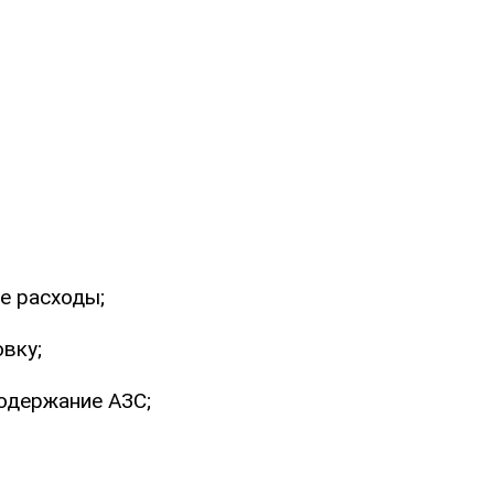
е расходы;
вку;
одержание АЗС;