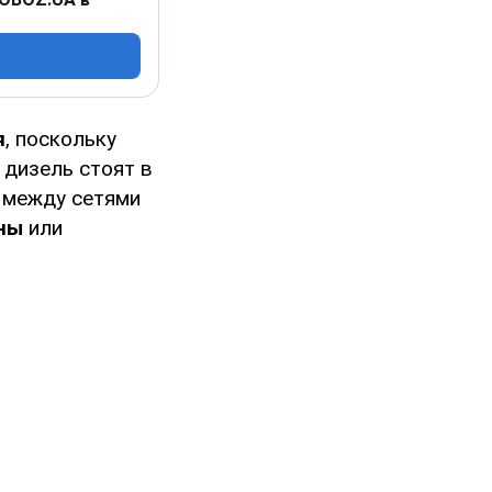
я
, поскольку
и дизель стоят в
я между сетями
ены
или