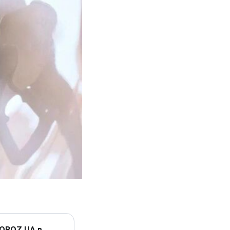
 OBOZ.UA в