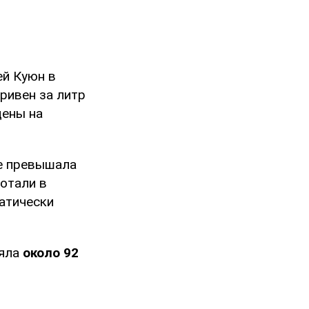
ей Куюн в
гривен за литр
цены на
ке превышала
отали в
атически
ляла
около 92