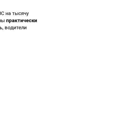
ЗС на тысячу
ены
практически
ь, водители