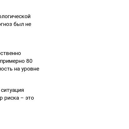
хологической
огноз был не
ественно
 примерно 80
ость на уровне
 ситуация
 риска – это