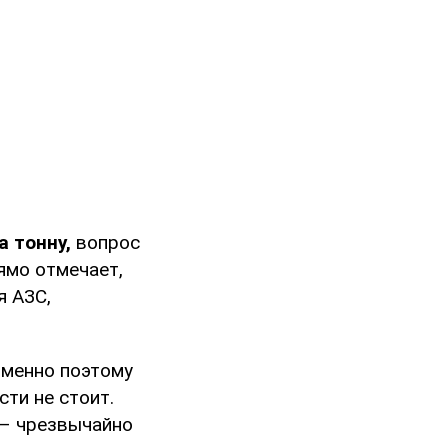
а тонну,
вопрос
ямо отмечает,
я АЗС,
Именно поэтому
сти не стоит.
 – чрезвычайно