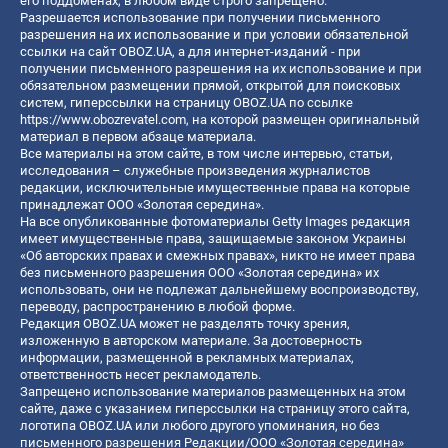
его поддоменах, в любом виде строго запрещено.
Разрешается использование при получении письменного
разрешения на их использование и при условии обязательной
ссылки на сайт OBOZ.UA, а для интернет-изданий - при
получении письменного разрешения на их использование и при
обязательном размещении прямой, открытой для поисковых
систем, гиперссылки на страницу OBOZ.UA по ссылке
https://www.obozrevatel.com
, на которой размещен оригинальный
материал в первом абзаце материала.
Все материалы на этом сайте, в том числе интервью, статьи,
исследования – служебные произведения журналистов
редакции, исключительные имущественные права на которые
принадлежат ООО «Золотая середина».
На все опубликованные фотоматериалы Getty Images редакция
имеет имущественные права, защищаемые законом Украины
«Об авторских правах и смежных правах», никто не имеет права
без письменного разрешения ООО «Золотая середина» их
использовать, они не подлежат дальнейшему воспроизводству,
переводу, распространению в любой форме.
Редакция OBOZ.UA может не разделять точку зрения,
изложенную в авторском материале. За достоверность
информации, размещенной в рекламных материалах,
ответственность несет рекламодатель.
Запрещено использование материалов размещенных на этом
сайте, даже с указанием гиперссылки на страницу этого сайта,
логотипа OBOZ.UA или любого другого упоминания, но без
письменного разрешения Редакции/ООО «Золотая середина»