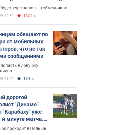
 будет курс валюты в обменниках
152,2 т.
26 22:58
инцам обещают по
грн от мобильных
аторов: что не так
ими сообщениями
 попасть в ловушку
ников
16,8 т.
26 21:02
й дорогой
олист "Динамо"
л "Карабаху" уже
0-й минуте матча.
о
нок проходит в Польше