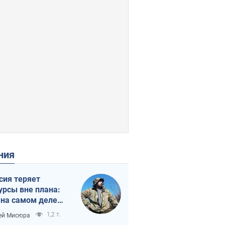
ения
сия теряет
урсы вне плана:
 на самом деле
тует темп войны
1,2 т.
ей Мисюра