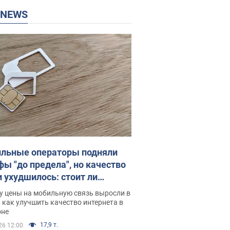
P NEWS
льные операторы подняли
фы "до предела", но качество
и ухудшилось: стоит ли
ваться на цены
у цены на мобильную связь выросли в
 как улучшить качество интернета в
оне
17,9 т.
26 12:00