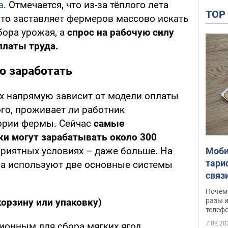
a
. Отмечается, что из-за тёплого лета
TO
что заставляет фермеров массово искать
бора урожая, а
спрос на рабочую силу
платы труда.
о заработать
х напрямую зависит от модели оплаты
того, проживает ли работник
ории фермы. Сейчас
самые
и могут зарабатывать около 300
оприятных условиях – даже больше. На
Моби
тари
ва используют две основные системы
связ
жало
Почем
разы и
корзину или упаковку)
телеф
7.08.20
ционным для сбора мягких ягод