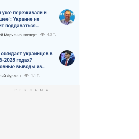
 уже переживали и
шее": Украине не
ит поддаваться
аянию из-за
4,3 т.
ей Марченко, эксперт
етного террора
 ожидает украинцев в
6-2028 годах?
овные выводы из
ых прогнозов от НБУ
1,1 т.
лий Фурман