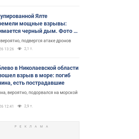
купированной Ялте
ремели мощные взрывы:
имается черный дым. Фото и
о
 вероятно, подвергся атаке дронов
2,1 т.
26 13:26
блево в Николаевской области
зошел взрыв в море: погиб
ина, есть пострадавшие
на, вероятно, подорвался на морской
2,9 т.
26 12:41