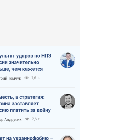
ультат ударов по НПЗ
сии значительно
ьше, чем кажется
1,6 т.
рий Томчук
месть, а стратегия:
аина заставляет
сию платить за войну
2,6 т.
ор Андрусив
ет на украинофобию –