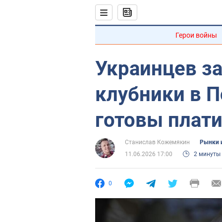
Герои войны
Украинцев з
клубники в П
готовы плат
Станислав Кожемякин
Рынки 
11.06.2026 17:00
2 минуты
0