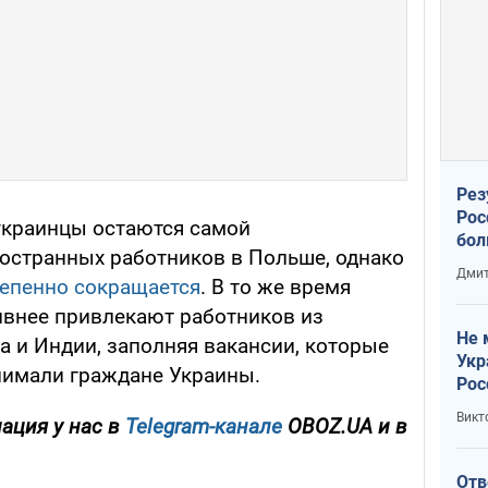
Рез
Рос
украинцы остаются самой
бол
остранных работников в Польше, однако
Дмит
тепенно сокращается
. В то же время
ивнее привлекают работников из
Не 
а и Индии, заполняя вакансии, которые
Укр
нимали граждане Украины.
Рос
Викт
ация у нас в
Telegram-канале
OBOZ.UA и в
Отв