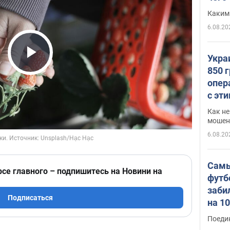
Каким
6.08.20
Укра
Play Video
850 
опер
с эт
Как не
мошен
6.08.20
Самы
рсе главного – подпишитесь на Новини на
футб
заби
Подписаться
на 1
Виде
Поеди