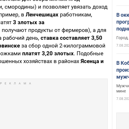
и, смородины) и позволяет увязать доход
пример, в
Ленчешицах
работникам,
В ок
прог
латят
3 злотых за
подн
 получают продукты от фермеров), а для
виде
а рабочий день,
ставка составляет 3,50
Город,
рвинске
за сбор одной 2-килограммовой
7.08.20
оножками
платят 3,20 злотых
. Подобные
ошенных хозяйствах в районах
Ясенца и
В Ко
прои
мужч
Мужчи
мине
7.08.20