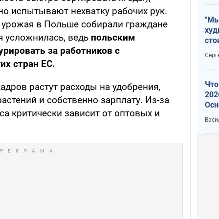
но испытывают нехватку рабочих рук.
"Мы
 урожая в Польше собирали граждане
худ
я усложнилась, ведь
польским
сто
рировать за работников с
отч
Серг
рак
их стран ЕС.
Что
адров растут расходы на удобрения,
202
астений и собственно зарплату. Из-за
Осн
са критически зависит от оптовых и
нов
Васи