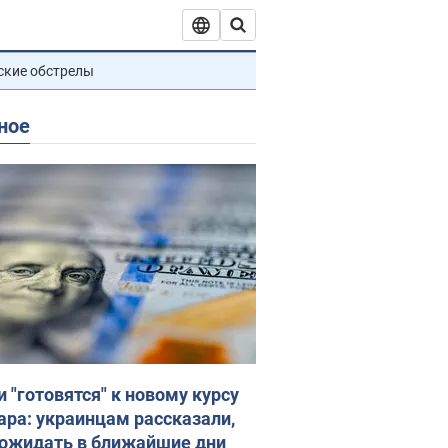
ские обстрелы
ное
и "готовятся" к новому курсу
ара: украинцам рассказали,
 ожидать в ближайшие дни