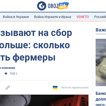
Война в Украине
Война Израиля и Ирана
VENETO
Россий
Важ
азывают на сбор
ольше: сколько
ить фермеры
и компании
15,0 т.
Читати українською
Банк
долл
чего