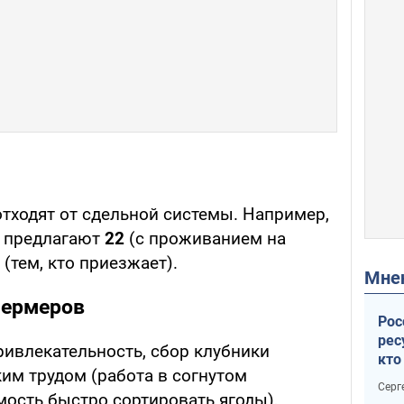
тходят от сдельной системы. Например,
е предлагают
22
(с проживанием на
(тем, кто приезжает).
Мн
фермеров
Рос
рес
ивлекательность, сбор клубники
кто
им трудом (работа в согнутом
дик
Серг
мость быстро сортировать ягоды),