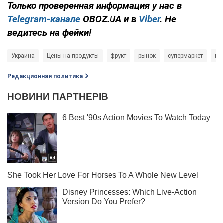
Только проверенная информация у нас в
Telegram-канале
OBOZ.UA и в
Viber
. Не
ведитесь на фейки!
Украина
Цены на продукты
фрукт
рынок
супермаркет
ма
Редакционная политика