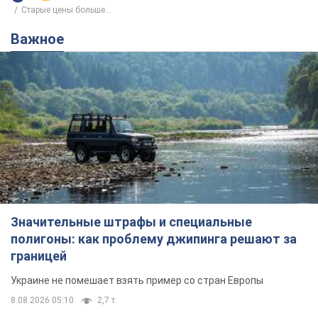
Значительные штрафы и специальные
полигоны: как проблему джипинга решают за
границей
Украине не помешает взять пример со стран Европы
8.08.2026 05:10
2,7 т.
В Прикарпатье после аномальной
жары прошел сильный ливень:
дороги превратились в реки. Видео
Непогода обрушилась на Ивано-Франковскую
область и курортный Буковель
8.08.2026 09:27
38,1 т.