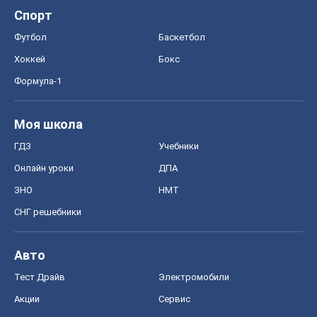
ГДЗ
Учебники
Онлайн уроки
ДПА
ЗНО
НМТ
СНГ решебники
Авто
Тест Драйв
Электромобили
Акции
Сервис
Food Oboz
Рецепты
Напитки
Диеты
Экономика
Рынки и компании
Mакроэкономика