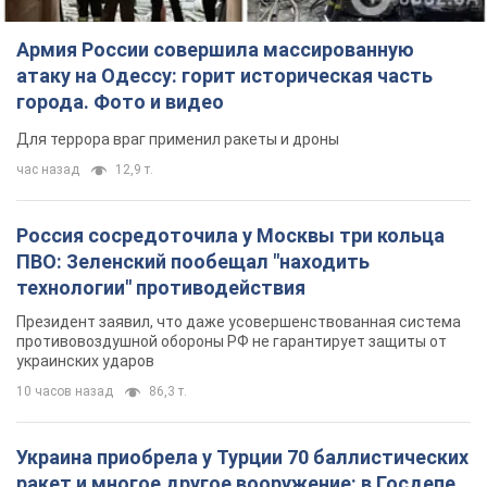
Россия сосредоточила у Москвы три кольца
ПВО: Зеленский пообещал "находить
технологии" противодействия
Президент заявил, что даже усовершенствованная система
противовоздушной обороны РФ не гарантирует защиты от
украинских ударов
10 часов назад
86,3 т.
Украина приобрела у Турции 70 баллистических
ракет и многое другое вооружение: в Госдепе
США обнародовали список
Госдеп уже проинформировал об этом американский
Конгресс
11 часов назад
14,4 т.