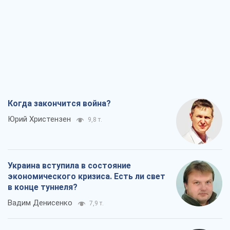
Когда закончится война?
Юрий Христензен
9,8 т.
Украина вступила в состояние
экономического кризиса. Есть ли свет
в конце туннеля?
Вадим Денисенко
7,9 т.
Чей будет Крым, тот и победит (NSJ), а
украинских футбольных чиновников
могут назвать убийцами
Александр Кирш
7,7 т.
Запад проспал угрозу: Россия может
проверить НАТО войной
Леонид Невзлин
8,7 т.