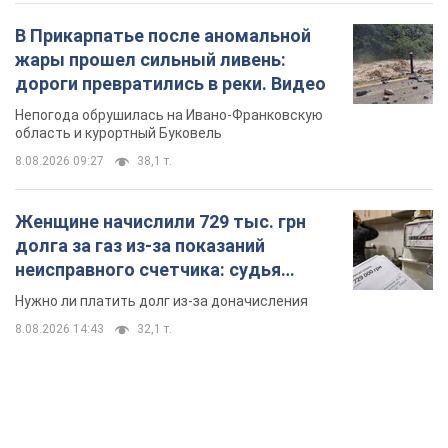
Женщине начислили 729 тыс. грн
долга за газ из-за показаний
неисправного счетчика: судья
вынес неожиданное решение
Нужно ли платить долг из-за доначисления
8.08.2026 14:43
32,1 т.