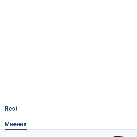
Rest
Мнения
Совпадение интересов двух циничных
игроков или тайный план Трампа и
Путина?
Виктор Швец
12,5 т.
Минск готовится к функционированию
в условиях масштабного военного
кризиса