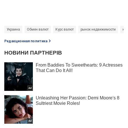
Украина
Обмен валют
Курс валют
рынок недвижимости
не
Редакционная политика