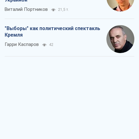
РФ, говорит турецкий МИД, нанесет по
Украине ядерный удар (а Киев мэр
уничтожает и без этого)
Александр Кирш
1,9 т.
Кремль начал подготовку к своему
"последнему рывку"
Костянтин Машовець
8,4 т.
Дух Анкориджа окончательно