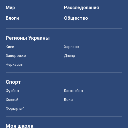
Спорт
Футбол
Баскетбол
Хоккей
Бокс
Формула-1
Моя школа
ГДЗ
Учебники
Онлайн уроки
ДПА
ЗНО
НМТ
СНГ решебники
Авто
Тест Драйв
Электромобили
Акции
Сервис