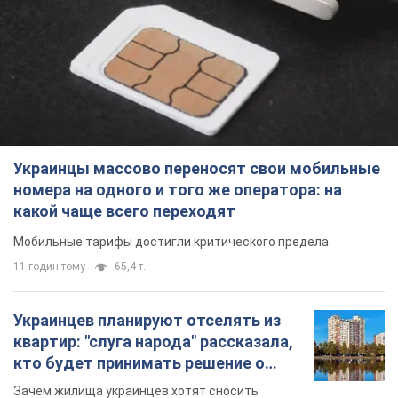
11 годин тому
65,4 т.
Украинцев планируют отселять из
квартир: "слуга народа" рассказала,
кто будет принимать решение о
сносе домов
Зачем жилища украинцев хотят сносить
12 годин тому
59,2 т.
Украинцы массово покупают
дорогие новые авто: сколько стоит
самая популярная модель
Какие марки авто предпочитают приобретать
жители Украины
9.08.2026 22:48
38,0 т.