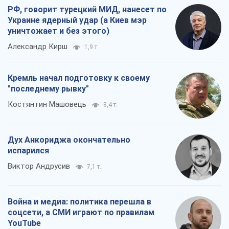
испарился
Виктор Андрусив
7,1 т.
Война и медиа: политика перешла в
соцсети, а СМИ играют по правилам
YouTube
Павел Казарин
3,8 т.
Все мнения
О компании
Команда
Правовая информация
Политика
конфиденциальности