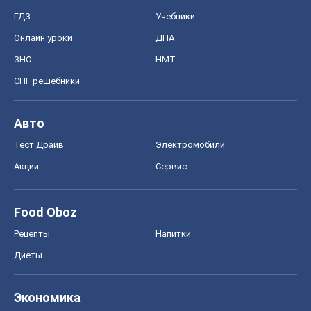
Food Oboz
Рецепты
Напитки
Диеты
Экономика
Рынки и компании
Mакроэкономика
MedOboz
Новости медицины
MAMACLUB
Шоу
Афиша
Сплетни
Красота
Мода
Женский Журнал