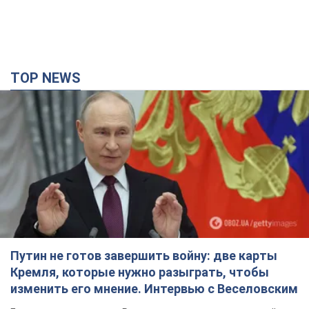
Путин не готов завершить войну: две карты
Кремля, которые нужно разыграть, чтобы
изменить его мнение. Интервью с Веселовским
Без изменения позиции России о скором завершении войны
не будет
4 години тому
29,5 т.
Дроны атаковали НПЗ в Нижнекамске: после
взрывов был виден дым. Видео
Местные жители активно публиковали фото и видео
3 години тому
4,3 т.
Украина готовит Чернобыль к очередной
попытке вторжения со стороны России –