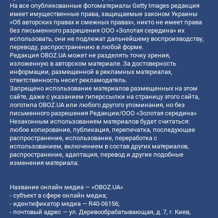
На все опубликованные фотоматериалы Getty Images редакция
имеет имущественные права, защищаемые законом Украины
«Об авторских правах и смежных правах», никто не имеет права
без письменного разрешения ООО «Золотая середина» их
использовать, они не подлежат дальнейшему воспроизводству,
переводу, распространению в любой форме.
Редакция OBOZ.UA может не разделять точку зрения,
изложенную в авторском материале. За достоверность
информации, размещенной в рекламных материалах,
ответственность несет рекламодатель.
Запрещено использование материалов размещенных на этом
сайте, даже с указанием гиперссылки на страницу этого сайта,
логотипа OBOZ.UA или любого другого упоминания, но без
письменного разрешения Редакции/ООО «Золотая середина»
Незаконным использованием материалов будет считаться:
любое копирование, публикация, перепечатка, последующее
распространение, использование, переработка с
использованием, включением в состав других материалов,
распространение, адаптация, перевод и другие подобные
изменения материала.
Название онлайн медиа — «OBOZ.UA»
- субъект в сфере онлайн медиа;
- идентификатор медиа — R40-06156;
- почтовый адрес — ул. Деревообрабатывающая, д. 7, г. Киев,