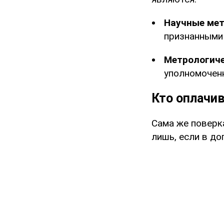
Научные мет
признанными
Метрологиче
уполномоченн
Кто оплачи
Сама же поверка
лишь, если в до