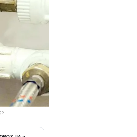
 OBOZ.UA в