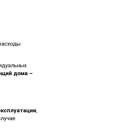
расходы
идуальных
ющий дома –
эксплуатации
,
случае