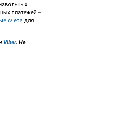
оизвольных
ьных платежей –
ые счета
для
и
Viber
. Не