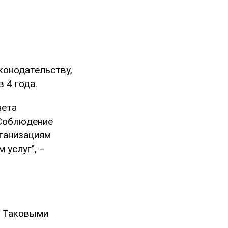
аконодательству,
 4 года.
чета
 Соблюдение
ганизациям
 услуг", –
. Таковыми