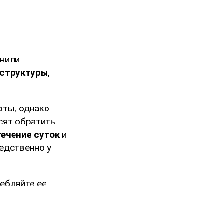
снили
аструктуры
,
оты, однако
сят обратить
ечение суток
и
едственно у
ребляйте ее