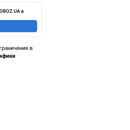
 OBOZ.UA в
граничения в
афики