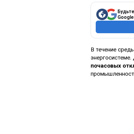
Будьте
Google
В течение сред
энергосистеме.
почасовых отк
промышленност