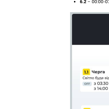
6.2
– 00:00-07