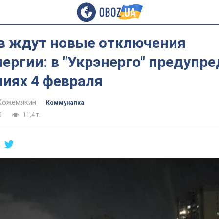
в ждут новые отключения
ергии: в "Укрэнерго" предупре
ниях 4 февраля
Кожемякин
Коммуналка
0
11,4 т.