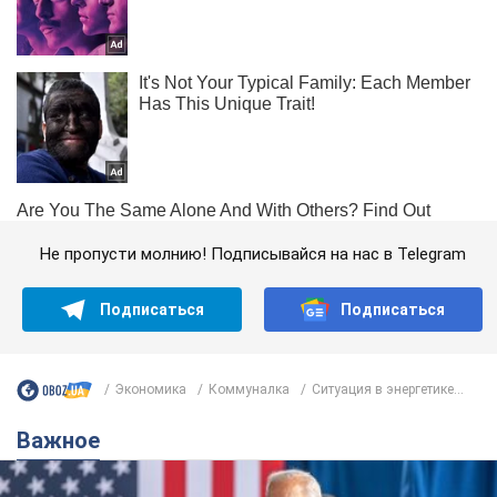
Хмельницкий и
https://hoe.com.ua/shutdown/new
область
Черкассы и
https://cherkasyoblenergo.com/off
область
Черновцы и
https://oblenergo.cv.ua/shutdowns/
область
Не пропусти молнию! Подписывайся на нас в Telegram
Черниговская
https://chernihivoblenergo.com.ua/bla
область
Подписаться
Подписаться
Экономика
Коммуналка
Ситуация в энергетике...
Важное