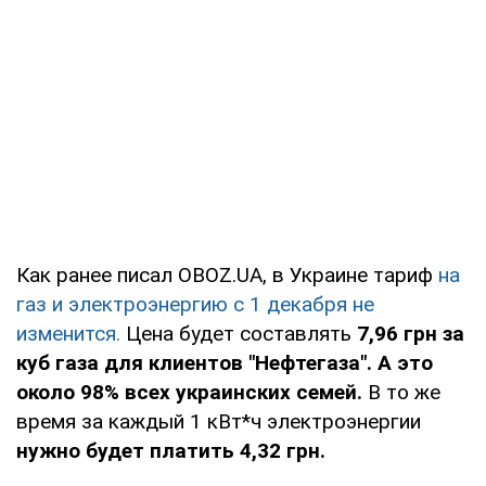
Кировоградская
https://kiroe.com.ua/electricity-blacko
область
Львов и
https://info.loe.lviv.ua/
(только в перс
область
кабинете)
Николаев и
https://www.energy.mk.ua/grafik-obm
область
spozhyvachiv
Одесса и
https://www.dtek-oem.com.ua/ru/shu
Как ранее писал OBOZ.UA, в Украине тариф
на
область
газ и электроэнергию с 1 декабря не
изменится.
Цена будет составлять
7,96 грн за
Полтава и
https://www.poe.pl.ua/files/gpv/gpvB2.
куб газа для клиентов "Нефтегаза". А это
область
около 98% всех украинских семей.
В то же
время за каждый 1 кВт*ч электроэнергии
Ивано-
https://oe.if.ua/ru/sections/
нужно будет платить 4,32 грн.
Франковск,