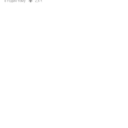
8 годин тому
2,6 т.