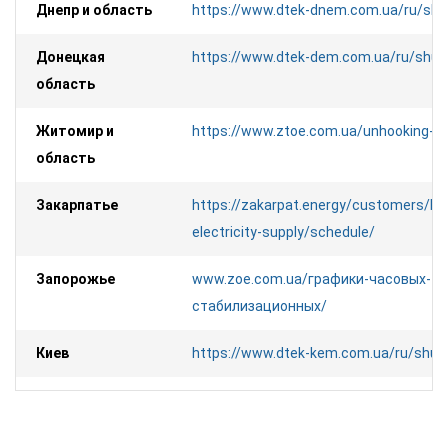
Днепр и область
https://www.dtek-dnem.com.ua/ru/sh
Донецкая
https://www.dtek-dem.com.ua/ru/shu
область
Житомир и
https://www.ztoe.com.ua/unhooking-s
область
Закарпатье
https://zakarpat.energy/customers/bre
electricity-supply/schedule/
Запорожье
www.zoe.com.ua/графики-часовых-
стабилизационных/
Киев
https://www.dtek-kem.com.ua/ru/shu
Киевская
https://www.dtek-krem.com.ua/ru/sh
область