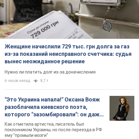
Женщине начислили 729 тыс. грн долга за газ
из-за показаний неисправного счетчика: судья
вынес неожиданное решение
Нужно ли платить долг из-за доначисления
6 часов назад
8,7 т.
"Это Украина напала!" Оксана Вояж
разоблачила киевского поэта,
которого "зазомбировали": он даже
русского не знал, а теперь хочет
Как отметила артистка, писатель был
геноцида украинцев
поклонником Украины, но после переезда в РФ
ему "промыли мозги"