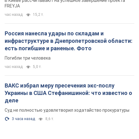
В Киеве рассчитывают на успешное завершение проекта
FREYJA
час назад
15,2 т.
Россия нанесла удары по складам и
инфраструктуре в Днепропетровской области:
есть погибшие и раненые. Фото
Погибли три человека
час назад
5,0 т.
ВАКС избрал меру пресечения экс-послу
Украины в США Стефанишиной: что известно о
деле
Суд не полностью удовлетворил ходатайство прокуратуры
3 часа назад
8,6 т.