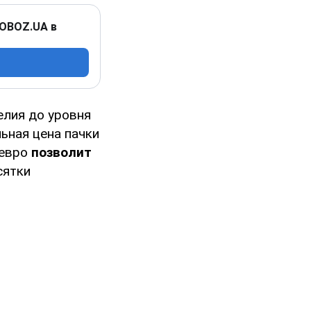
 OBOZ.UA в
елия до уровня
ьная цена пачки
 евро
позволит
сятки