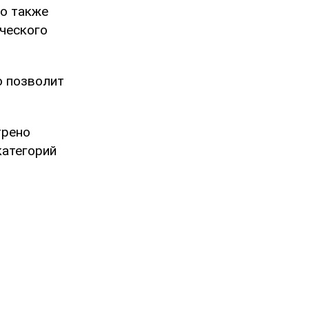
то также
ического
о позволит
рено
категорий