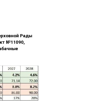
ерховной Рады
ект №11090,
табачные