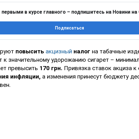
 первыми в курсе главного – подпишитесь на Новини на
Подписаться
ируют
повысить
акцизный
налог
на табачные изд
ет к значительному удорожанию сигарет – минимал
жет превысить
170 грн.
Привязка ставок акциза к
ния инфляции,
а изменения принесут бюджету де
вен.