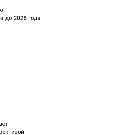
го
в до 2028 года.
ает
ирективой