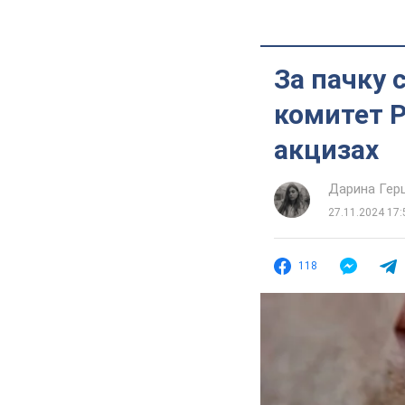
За пачку 
комитет 
акцизах
Дарина Гер
27.11.2024 17:
118