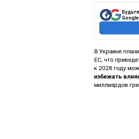
Будьте
Google
В Украине план
ЕС, что привед
к 2028 году мо
избежать влия
миллиардов гри