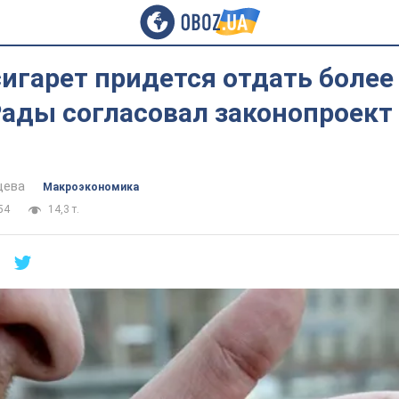
сигарет придется отдать более 
Рады согласовал законопроект
цева
Mакроэкономика
54
14,3 т.