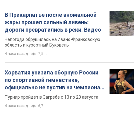
В Прикарпатье после аномальной
жары прошел сильный ливень:
дороги превратились в реки. Видео
Непогода обрушилась на Ивано-Франковскую
область и курортный Буковель
4 часа назад
7,5 т.
Хорватия унизила сборную России
по спортивной гимнастике,
официально не пустив на чемпионат
Европы основных спортсменов
Турнир пройдет в Загребе с 13 по 23 августа
4 часа назад
6,7 т.