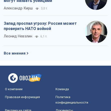
могут назвать убийцами
Александр Кирш
3,0 т.
Запад проспал угрозу: Россия может
проверить НАТО войной
Леонид Невзлин
6,1 т.
Все мнения
О компании
Команда
Правовая информация
Политика
конфиденциальности
Реклама на сайте
Документы