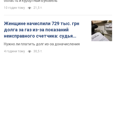
область и курортный Буковель
10 годин тому
21,5 т.
Женщине начислили 729 тыс. грн
долга за газ из-за показаний
неисправного счетчика: судья
вынес неожиданное решение
Нужно ли платить долг из-за доначисления
4 години тому
30,5 т.