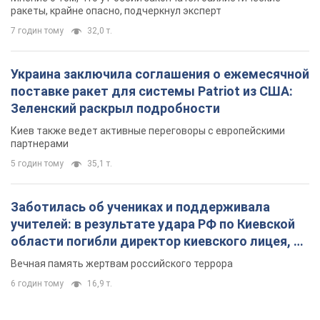
ракеты, крайне опасно, подчеркнул эксперт
7 годин тому
32,0 т.
Украина заключила соглашения о ежемесячной
поставке ракет для системы Patriot из США:
Зеленский раскрыл подробности
Киев также ведет активные переговоры с европейскими
партнерами
5 годин тому
35,1 т.
Заботилась об учениках и поддерживала
учителей: в результате удара РФ по Киевской
области погибли директор киевского лицея, её
муж и внук
Вечная память жертвам российского террора
6 годин тому
16,9 т.