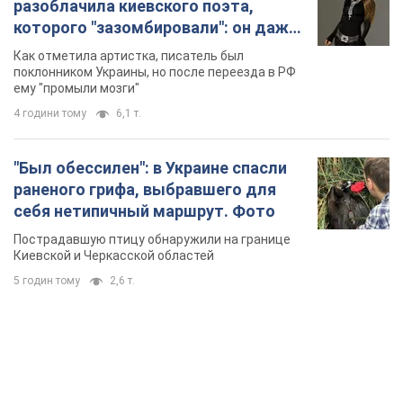
разоблачила киевского поэта,
которого "зазомбировали": он даже
русского не знал, а теперь хочет
Как отметила артистка, писатель был
геноцида украинцев
поклонником Украины, но после переезда в РФ
ему "промыли мозги"
4 години тому
6,1 т.
"Был обессилен": в Украине спасли
раненого грифа, выбравшего для
себя нетипичный маршрут. Фото
Пострадавшую птицу обнаружили на границе
Киевской и Черкасской областей
5 годин тому
2,6 т.