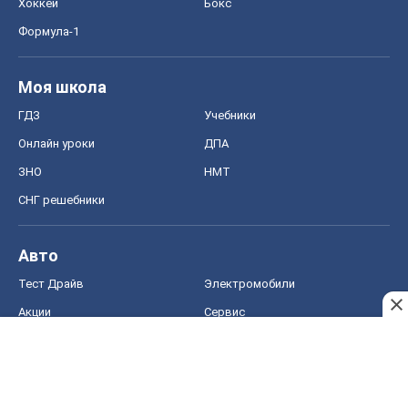
Хоккей
Бокс
Формула-1
Моя школа
ГДЗ
Учебники
Онлайн уроки
ДПА
ЗНО
НМТ
СНГ решебники
Авто
Тест Драйв
Электромобили
Акции
Сервис
Food Oboz
Рецепты
Напитки