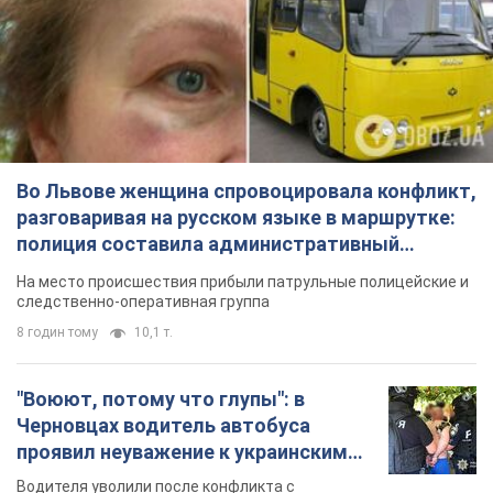
Во Львове женщина спровоцировала конфликт,
разговаривая на русском языке в маршрутке:
полиция составила административный
протокол. Видео
На место происшествия прибыли патрульные полицейские и
следственно-оперативная группа
8 годин тому
10,1 т.
"Воюют, потому что глупы": в
Черновцах водитель автобуса
проявил неуважение к украинским
военным и поплатился за это.
Водителя уволили после конфликта с