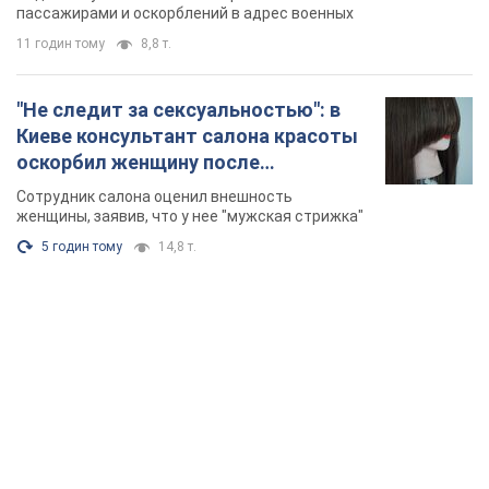
Видео
пассажирами и оскорблений в адрес военных
11 годин тому
8,8 т.
"Не следит за сексуальностью": в
Киеве консультант салона красоты
оскорбил женщину после
химиотерапии, разгорелся скандал.
Сотрудник салона оценил внешность
Фото
женщины, заявив, что у нее "мужская стрижка"
5 годин тому
14,8 т.