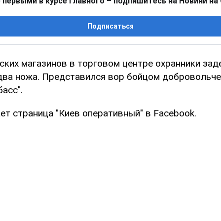
 первыми в курсе главного – подпишитесь на Новини на
Подписаться
вских магазинов в торговом центре охранники зад
два ножа. Представился вор бойцом добровольче
асс".
ет страница "Киев оперативный" в Facebook.