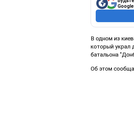
Будьте
Google
В одном из кие
который украл 
батальона "Донб
Об этом сообща