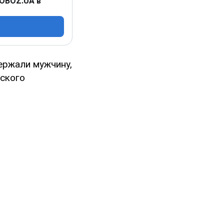
 OBOZ.UA в
ержали мужчину,
ского