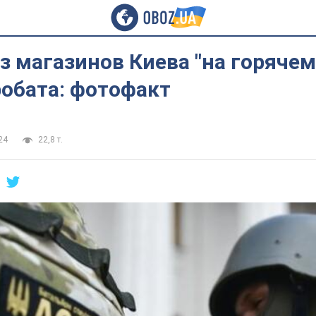
з магазинов Киева "на горячем
робата: фотофакт
24
22,8 т.