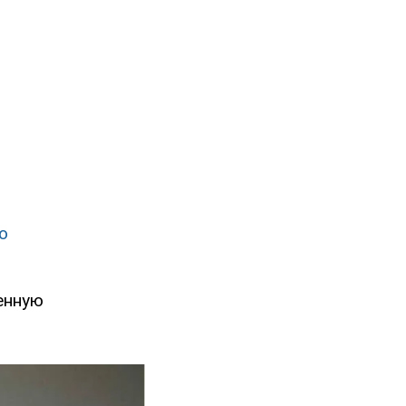
о
енную