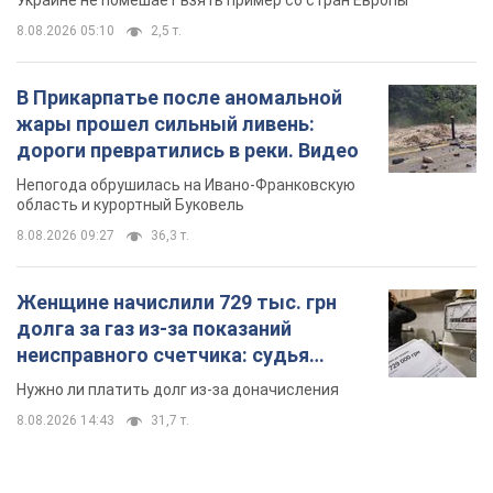
Украине не помешает взять пример со стран Европы
8.08.2026 05:10
2,5 т.
В Прикарпатье после аномальной
жары прошел сильный ливень:
дороги превратились в реки. Видео
Непогода обрушилась на Ивано-Франковскую
область и курортный Буковель
8.08.2026 09:27
36,3 т.
Женщине начислили 729 тыс. грн
долга за газ из-за показаний
неисправного счетчика: судья
вынес неожиданное решение
Нужно ли платить долг из-за доначисления
8.08.2026 14:43
31,7 т.