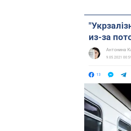
"Укрзаліз
из-за пот
Антонина К
9.05.2021 00:5
13