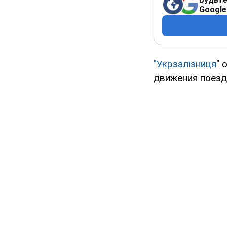
Google
"Укрзалізниця
" 
движения поезд