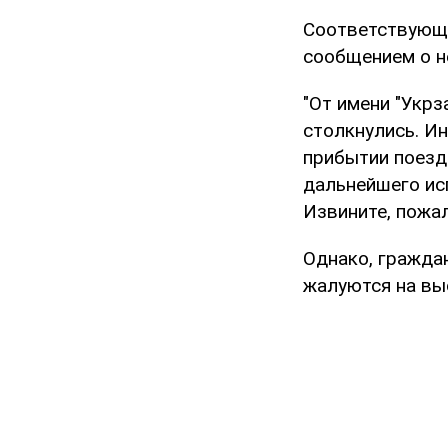
Соответствующ
сообщением о н
"От имени "Укрз
столкнулись. И
прибытии поезд
дальнейшего исп
Извините, пожал
Однако, гражда
жалуются на выс