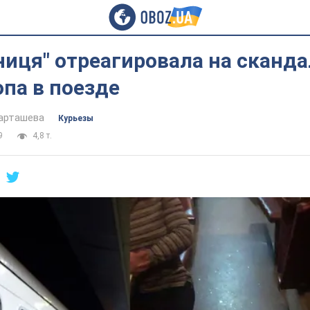
ниця" отреагировала на сканда
опа в поезде
арташева
Курьезы
9
4,8 т.