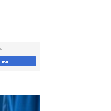
и!
ться