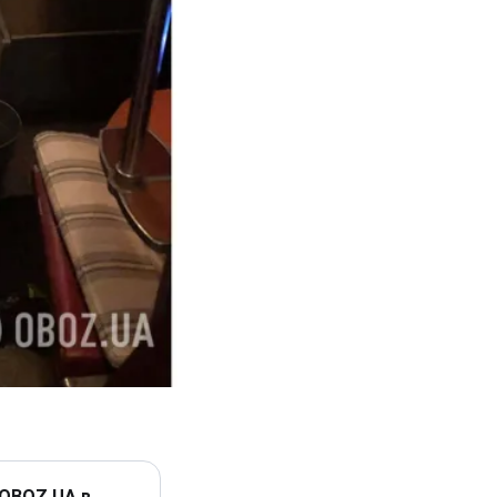
 OBOZ.UA в