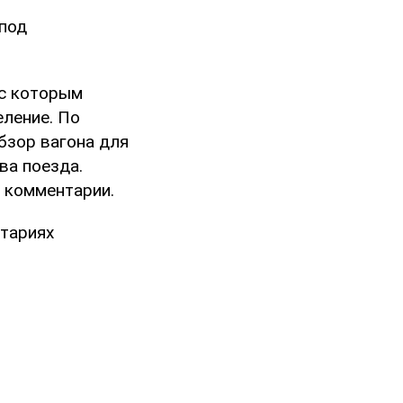
под
 с которым
ление. По
бзор вагона для
ва поезда.
в комментарии.
нтариях