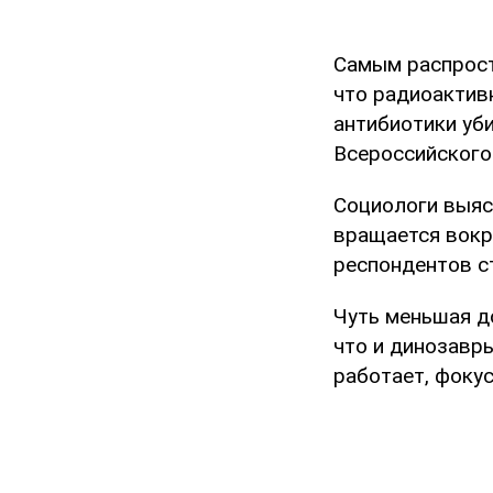
Самым распрост
что радиоактивн
антибиотики уби
Всероссийского
Социологи выясн
вращается вокру
респондентов с
Чуть меньшая до
что и динозавры
работает, фоку