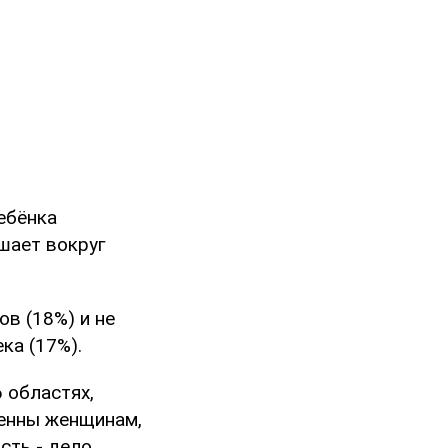
ребёнка
шает вокруг
в (18%) и не
ка (17%).
 областях,
венны женщинам,
сть - дело