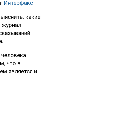
ет
Интерфакс
выяснить, какие
, журнал
сказываний
а.
 человека
м, что в
ем является и