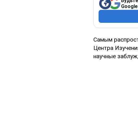
Будьте
Google
Самым распрост
Центра Изучени
научные заблуж