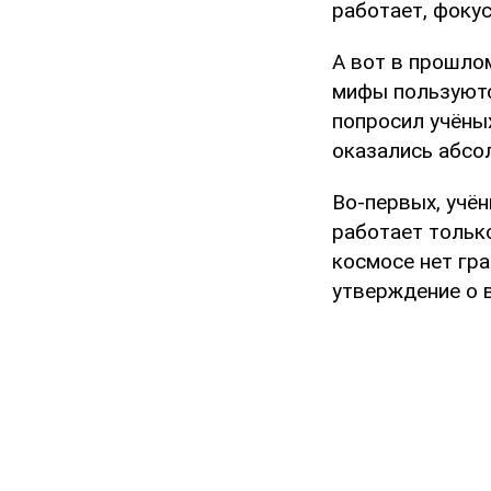
работает, фоку
А вот в прошлом
мифы пользуютс
попросил учёны
оказались абсо
Во-первых, учё
работает только
космосе нет гр
утверждение о 