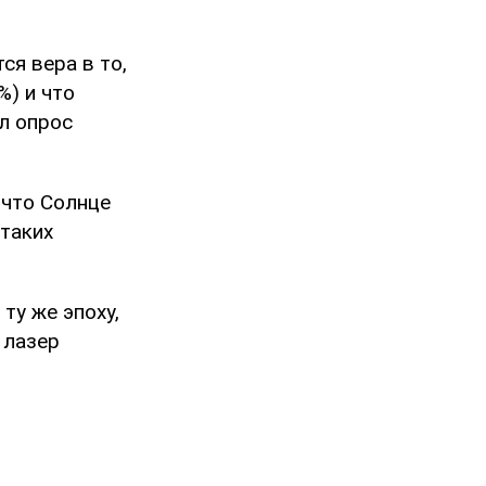
я вера в то,
%) и что
ал опрос
 что Солнце
 таких
ту же эпоху,
 лазер