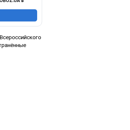
 OBOZ.UA в
Всероссийского
транённые