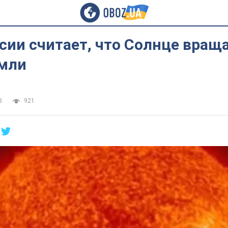
сии считает, что Солнце вращ
емли
3
921