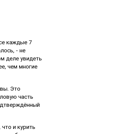
се каждые 7
лось, - не
ом деле увидеть
ее, чем многие
овы. Это
оловую часть
подтверждённый
 что и курить