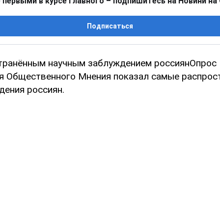
 первыми в курсе главного – подпишитесь на Новини на
Подписаться
ранённым научным заблуждением россиянОпрос 
я Общественного Мнения показал самые распрос
дения россиян.