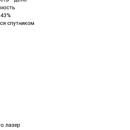
бность
 43%
тся спутником
то лазер