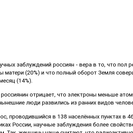
учных заблуждений россиян - вера в то, что пол 
ы матери (20%) и что полный оборот Земля совер
месяц (14%).
россиянин отрицает, что электроны меньше атомо
 нынешние люди развились из ранних видов челове
ос, проводившийся в 138 населённых пунктах в 46
ликах России, научные заблуждения более свойст
м. Так, женщины чаще считают, что радиоактивно