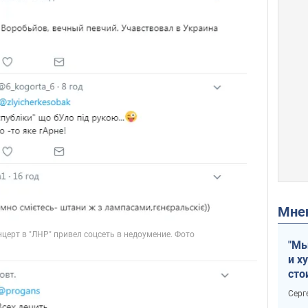
Мн
"Мы
и х
сто
отч
Серг
рак