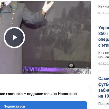
Каким
6.08.20
Укра
850 
опер
Play Video
с эт
Как не
мошен
6.08.20
Самы
футб
заби
рсе главного – подпишитесь на Новини на
на 1
Виде
Поеди
Подписаться