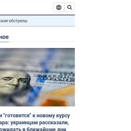
ские обстрелы
ное
и "готовятся" к новому курсу
ара: украинцам рассказали,
 ожидать в ближайшие дни