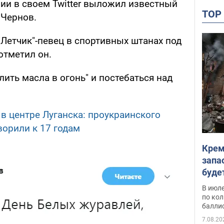
и в своем Twitter выложил известный
TO
 Чернов.
 "Летчик"-певец в спортивных штанах под
отметил он.
ить масла в огонь" и постебаться над
 в центре Луганска: проукраинского
ворили к 17 годам
Крем
запа
буде
В июле
по ко
балли
7.08.20