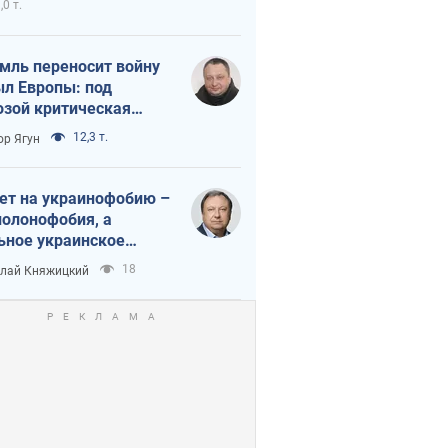
,0 т.
мль переносит войну
ыл Европы: под
озой критическая
истика
12,3 т.
ор Ягун
ет на украинофобию –
полонофобия, а
ьное украинское
ударство
18
лай Княжицкий