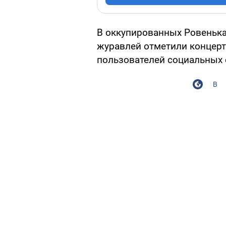
В оккупированных Ровенька
журавлей отметили концер
пользователей социальных 
В