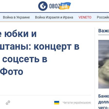
Война в Украине
Война Израиля и Ирана
VENETO
Россий
Важ
 юбки и
штаны: концерт в
 соцсеть в
 Фото
Банк
долл
Читати українською
чего