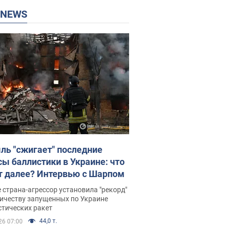
P NEWS
ль "сжигает" последние
сы баллистики в Украине: что
т далее? Интервью с Шарпом
 страна-агрессор установила "рекорд"
личеству запущенных по Украине
стических ракет
44,0 т.
26 07:00