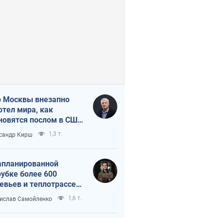
 Москвы внезапно
отел мира, как
новятся послом в США
овые украинские топ-
1,3 т.
сандр Кирш
тинги
апланированной
убке более 600
евьев и теплотрассе:
 происходит на
1,6 т.
ислав Самойленко
емках в Киеве