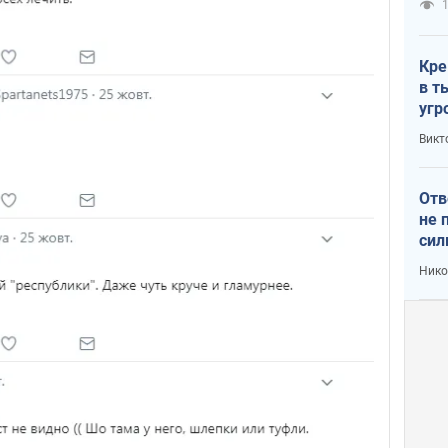
1
Кре
в т
угр
лог
Викт
Отв
не 
сил
гос
Нико