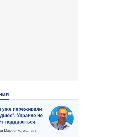
ения
 уже переживали
удшее": Украине не
ит поддаваться
аянию из-за
ей Марченко, эксперт
етного террора