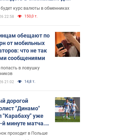
 будет курс валюты в обменниках
150,0 т.
26 22:58
инцам обещают по
грн от мобильных
аторов: что не так
ими сообщениями
 попасть в ловушку
ников
14,8 т.
26 21:02
й дорогой
олист "Динамо"
л "Карабаху" уже
0-й минуте матча.
о
нок проходит в Польше