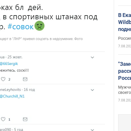
В Ек
Wildb
подн
Росси
7.08.20
"Зам
расс
Росс
Фото
Мужчи
своего
7.08.20