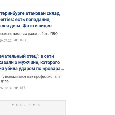
атеринбурге атакован склад
erries: есть попадания,
ялся дым. Фото и видео
янам не помогла даже работа ПВО
8,6 т.
26 07:20
ечательный отец": в сети
казали о мужчине, которого
ия убила ударом по Броварам.
ну вспоминают как профессионала
 дела
855
26 09:14