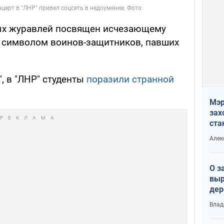
ых журавлей посвящен исчезающему
т символом воинов-защитников, павших
, в "ЛНР" студенты
поразили странной
Мэр
зах
ста
и н
Алек
рей
О з
выр
дер
что
Влад
Тер