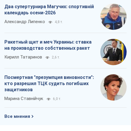
Два супертурнира Магучих: спортивній
календарь осени-2026
Александр Липенко
4,8 т.
Ракетный щит и меч Украины: ставка
на производство собственных ракет
Кирилл Татаринов
2,6 т.
Посмертная "презумпция виновности":
кто разрешил ТЦК судить погибших
защитников
Марина Ставнійчук
6,0 т.
Все мнения