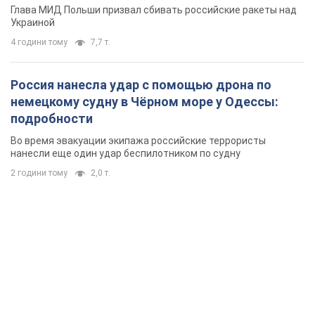
Глава МИД Польши призвал сбивать российские ракеты над
Украиной
4 години тому
7,7 т.
Россия нанесла удар с помощью дрона по
немецкому судну в Чёрном море у Одессы:
подробности
Во время эвакуации экипажа российские террористы
нанесли еще один удар беспилотником по судну
2 години тому
2,0 т.