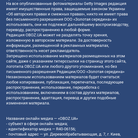
На все опубликованные фотоматериалы Getty Images редакция
имеет имущественные права, защищаемые законом Украины
«Об авторских правах и смежных правах», никто не имеет права
без письменного разрешения ООО «Золотая середина» их
использовать, они не подлежат дальнейшему воспроизводству,
переводу, распространению в любой форме.
Редакция OBOZ.UA может не разделять точку зрения,
изложенную в авторском материале. За достоверность
информации, размещенной в рекламных материалах,
ответственность несет рекламодатель.
Запрещено использование материалов размещенных на этом
сайте, даже с указанием гиперссылки на страницу этого сайта,
логотипа OBOZ.UA или любого другого упоминания, но без
письменного разрешения Редакции/ООО «Золотая середина»
Незаконным использованием материалов будет считаться:
любое копирование, публикация, перепечатка, последующее
распространение, использование, переработка с
использованием, включением в состав других материалов,
распространение, адаптация, перевод и другие подобные
изменения материала.
Название онлайн медиа — «OBOZ.UA»
- субъект в сфере онлайн медиа;
- идентификатор медиа — R40-06156;
- почтовый адрес — ул. Деревообрабатывающая, д. 7, г. Киев,