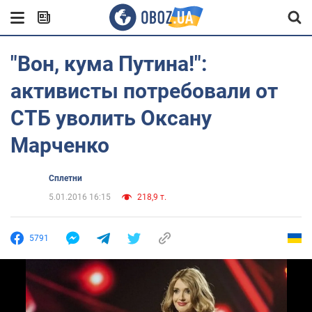
"Вон, кума Путина!":
активисты потребовали от
СТБ уволить Оксану
Марченко
Сплетни
5.01.2016 16:15
218,9 т.
5791