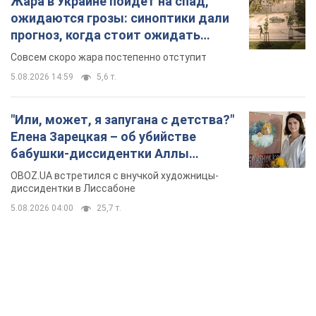
Жара в Украине пойдет на спад,
ожидаются грозы: синоптики дали
прогноз, когда стоит ожидать
изменения погоды
Совсем скоро жара постепенно отступит
5.08.2026 14:59
5,6 т.
"Или, может, я запугана с детства?"
Елена Зарецкая – об убийстве
бабушки-диссидентки Аллы
Горской, критике сына Стуса и
OBOZ.UA встретился с внучкой художницы-
бегстве в Португалию с пятью
диссидентки в Лиссабоне
детьми
5.08.2026 04:00
25,7 т.