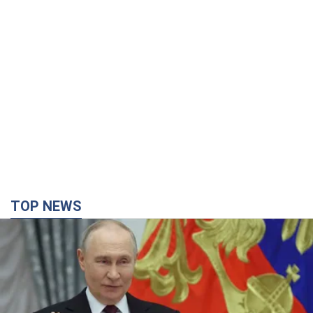
TOP NEWS
Путин не готов завершить войну: две карты
Кремля, которые нужно разыграть, чтобы
изменить его мнение. Интервью с Веселовским
Без изменения позиции России о скором завершении войны
не будет
3 години тому
18,6 т.