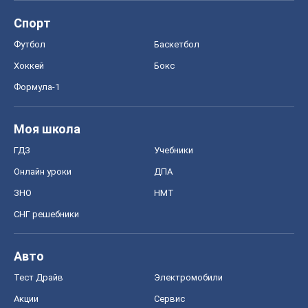
ЗНО
НМТ
СНГ решебники
Авто
Тест Драйв
Электромобили
Акции
Сервис
Food Oboz
Рецепты
Напитки
Диеты
Экономика
Рынки и компании
Mакроэкономика