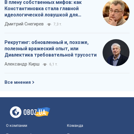
Все мнения
О компании
Команда
Правовая информация
Политика
конфиденциальности
Реклама на сайте
Документы
Редакционная политика
Журналисты OBOZ.UA на месте
событий
OBOZ.UA
Политика
Мир
Расследования
Блоги
Общество