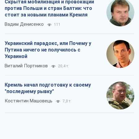
Кремль начал подготовку к своему
"последнему рывку"
Костянтин Машовець
7,0 т.
Дух Анкориджа окончательно
испарился
Виктор Андрусив
6,7 т.