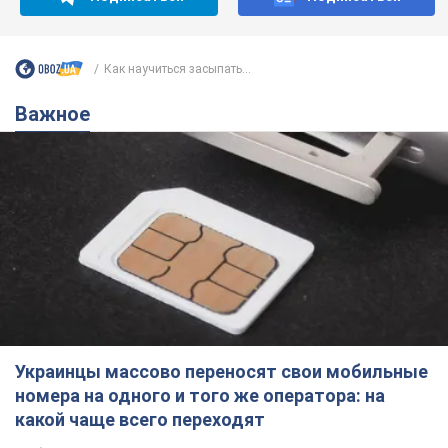
Украинцы массово переносят свои мобильные
номера на одного и того же оператора: на
какой чаще всего переходят
Мобильные тарифы достигли критического предела
10 годин тому
63,2 т.
Украинцев планируют отселять из
квартир: "слуга народа" рассказала,
кто будет принимать решение о
сносе домов
Зачем жилища украинцев хотят сносить
10 годин тому
58,1 т.