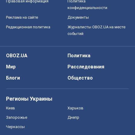
Регионы Украины
Киев
Харьков
Запорожье
Днепр
Черкассы
Спорт
Футбол
Баскетбол
Хоккей
Бокс
Формула-1
Моя школа
ГДЗ
Учебники
Онлайн уроки
ДПА