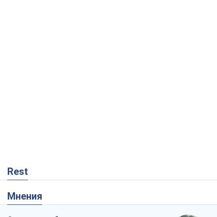
Rest
Мнения
Скрытая мобилизация и провокации
против Польши и стран Балтии: что
стоит за новыми планами Кремля
Вадим Денисенко
111
Украинский парадокс, или Почему у
Путина ничего не получилось с
Украиной
Виталий Портников
20,4 т.