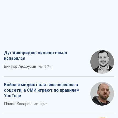
Война и медиа: политика перешла в
соцсети, а СМИ играют по правилам
YouTube
Павел Казарин
3,6 т.
В плену собственных мифов: как
Константиновка стала главной
идеологической ловушкой для
российских оккупантов
Дмитрий Снегирев
7,3 т.
Рекрутинг: обновленный и, похоже,
полезный вражеский опыт, или
Диалектика требовательной трусости
Александр Кирш
6,1 т.