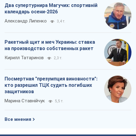
Два супертурнира Магучих: спортивній
календарь осени-2026
Александр Липенко
3,4 т.
Ракетный щит и меч Украины: ставка
на производство собственных ракет
Кирилл Татаринов
2,3 т.
Посмертная "презумпция виновности":
кто разрешил ТЦК судить погибших
защитников
Марина Ставнійчук
5,5 т.
Все мнения