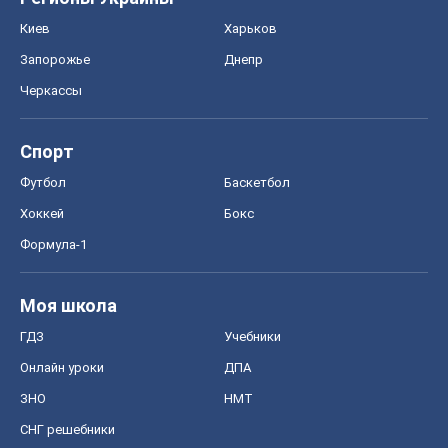
Киев
Харьков
Запорожье
Днепр
Черкассы
Спорт
Футбол
Баскетбол
Хоккей
Бокс
Формула-1
Моя школа
ГДЗ
Учебники
Онлайн уроки
ДПА
ЗНО
НМТ
СНГ решебники