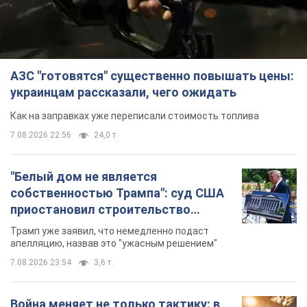
АЗС "готовятся" существенно повышать цены:
украинцам рассказали, чего ожидать
Как на заправках уже переписали стоимость топлива
7.08.2026 22:56
24,0 т.
"Белый дом не является
собственностью Трампа": суд США
приостановил строительство
бального зала стоимостью 400 млн
Трамп уже заявил, что немедленно подаст
долларов
апелляцию, назвав это "ужасным решением"
7.08.2026 23:54
3,6 т.
Война меняет не только тактику: в