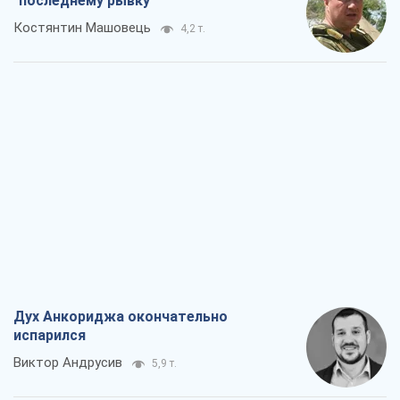
"последнему рывку"
Костянтин Машовець
4,2 т.
Дух Анкориджа окончательно
испарился
Виктор Андрусив
5,9 т.