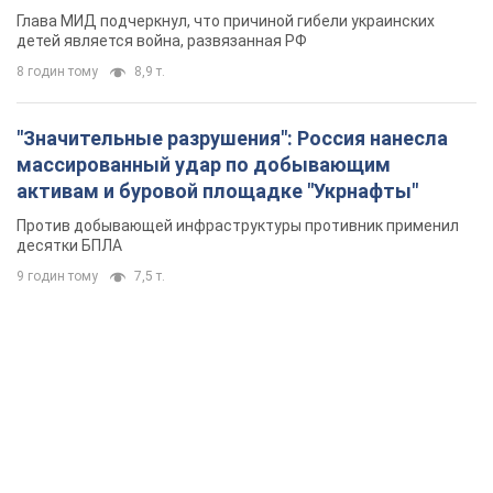
Глава МИД подчеркнул, что причиной гибели украинских
детей является война, развязанная РФ
8 годин тому
8,9 т.
"Значительные разрушения": Россия нанесла
массированный удар по добывающим
активам и буровой площадке "Укрнафты"
Против добывающей инфраструктуры противник применил
десятки БПЛА
9 годин тому
7,5 т.