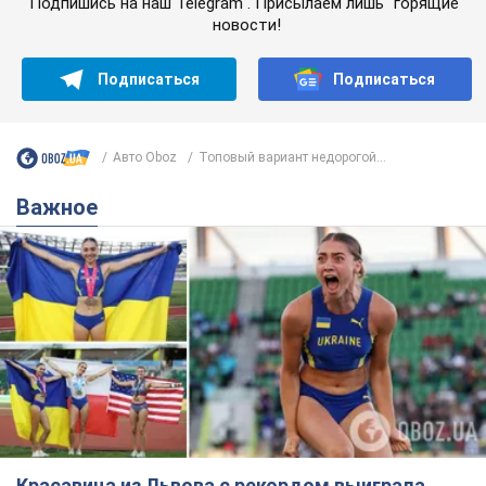
Подпишись на наш Telegram . Присылаем лишь "горящие"
новости!
Подписаться
Подписаться
Авто Oboz
Топовый вариант недорогой...
Важное
Красавица из Львова с рекордом выиграла