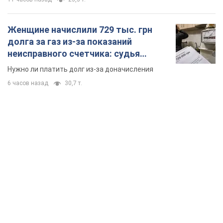
Женщине начислили 729 тыс. грн
долга за газ из-за показаний
неисправного счетчика: судья
вынес неожиданное решение
Нужно ли платить долг из-за доначисления
6 часов назад
30,7 т.