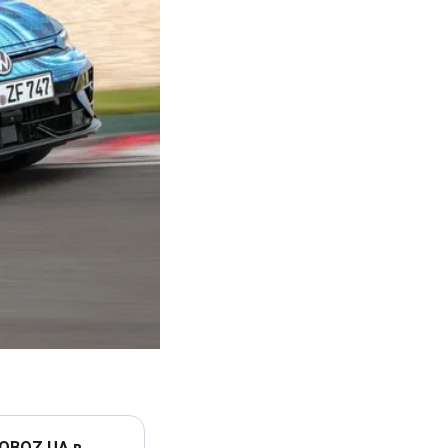
 OBOZ.UA в