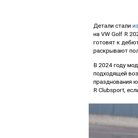
Детали стали
и
на VW Golf R 20
готовят к дебют
раскрывают по
В 2024 году мод
подходящей воз
празднования ю
R Clubsport, ес