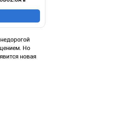
 недорогой
щением. Но
явится новая