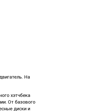
двигатель. На
ного хэтчбека
нии. От базового
есные диски и