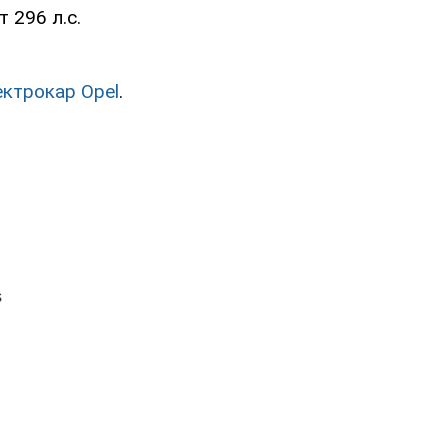
 296 л.с.
ектрокар Opel
.