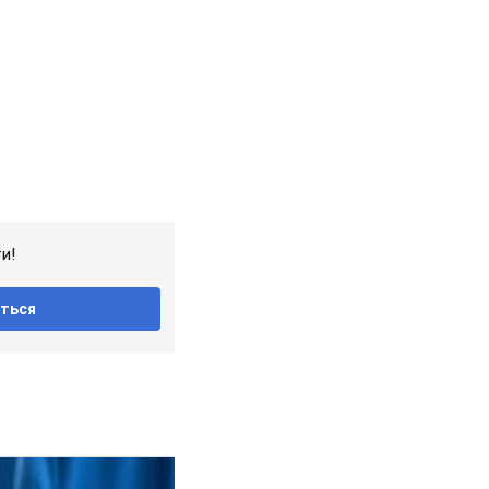
и!
ться