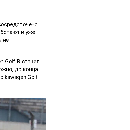
сосредоточено
аботают и уже
а не
n Golf R станет
ожно, до конца
olkswagen Golf