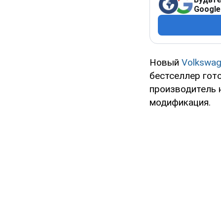
Google
Новый
Volkswa
бестселлер гот
производитель 
модификация.