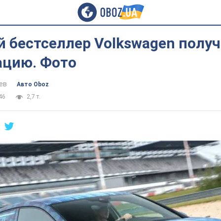
 бестселлер Volkswagen полу
цию. Фото
ев
Авто Oboz
46
2,7 т.