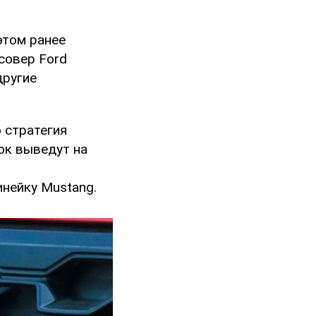
этом ранее
совер Ford
другие
 стратегия
ок выведут на
нейку Mustang.