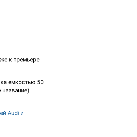
кже к премьере
ока емкостью 50
е название)
й Audi и