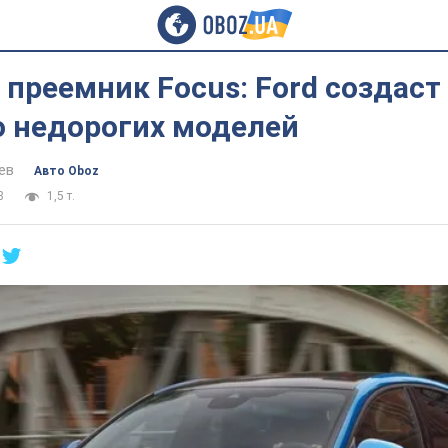
 преемник Focus: Ford создаст
о недорогих моделей
ев
Авто Oboz
8
1,5 т.