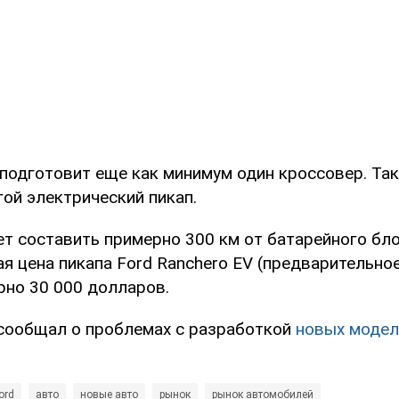
подготовит еще как минимум один кроссовер. Та
ой электрический пикап.
ет составить примерно 300 км от батарейного бл
ая цена пикапа Ford Ranchero EV (предварительно
рно 30 000 долларов.
сообщал о проблемах с разработкой
новых моделе
ord
авто
новые авто
рынок
рынок автомобилей