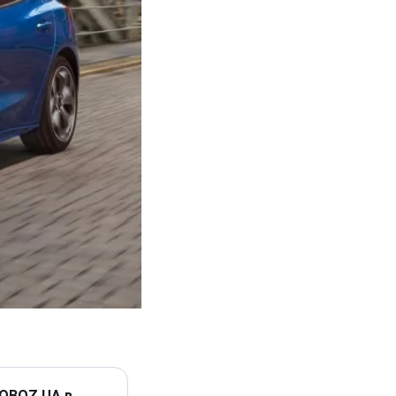
 OBOZ.UA в