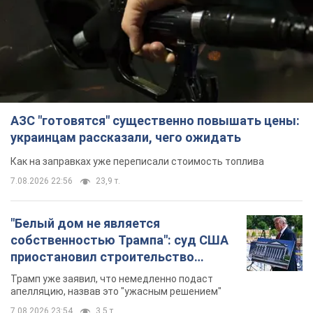
АЗС "готовятся" существенно повышать цены:
украинцам рассказали, чего ожидать
Как на заправках уже переписали стоимость топлива
7.08.2026 22:56
23,9 т.
"Белый дом не является
собственностью Трампа": суд США
приостановил строительство
бального зала стоимостью 400 млн
Трамп уже заявил, что немедленно подаст
долларов
апелляцию, назвав это "ужасным решением"
7.08.2026 23:54
3,5 т.