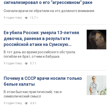
сигнализировал о его "агрессивном" раке
Сначала врачи не обратили на это должного внимания
9 годин тому
12,7 т.
Ее убила Россия: умерла 13-летняя
девочка, раненая в результате
российской атаки на Сумскую
область. Фото
В тот день во время российского обстрела
погибли ее брат, отчим и бабушка
9 годин тому
9,7 т.
Почему в СССР врачи носили только
белые халаты
В этом был как практический, так и
символический смысл
9 годин тому
4,4 т.