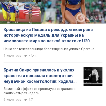
Красавица из Львова с рекордом выиграла
историческую медаль для Украины на
чемпионате мира по легкой атлетике U20.
Видео
Наша соотечественница блестяще выступила в Орегоне
9 годин тому
44,4 т.
Бритни Спирс призналась в уколах
красоты и показала последствия
неудачной косметологии: ходила
так почти месяц
Заметный эффект от процедуры сохранялся
около четырех недель
6 годин тому
1,7 т.