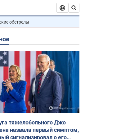
ские обстрелы
ное
уга тяжелобольного Джо
ена назвала первый симптом,
рый сигнализировал о его