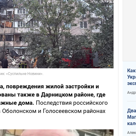
Как
Укр
экс
а, повреждения жилой застройки и
неф
Андр
ваны также в Дарницком районе, где
ажные дома.
Последствия российского
в Оболонском и Голосеевском районах
Два
Маг
кал
Алек