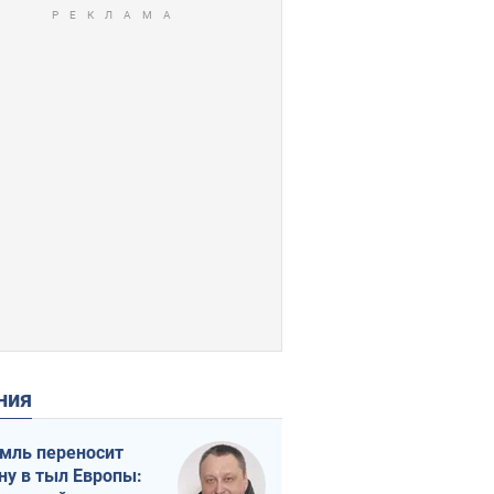
ения
мль переносит
ну в тыл Европы: