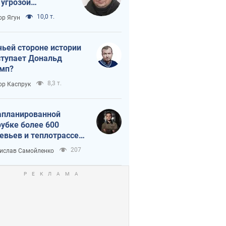
 угрозой
тическая
10,0 т.
ор Ягун
истика
чьей стороне истории
тупает Дональд
мп?
8,3 т.
ор Каспрук
апланированной
убке более 600
евьев и теплотрассе:
 происходит на
207
ислав Самойленко
емках в Киеве