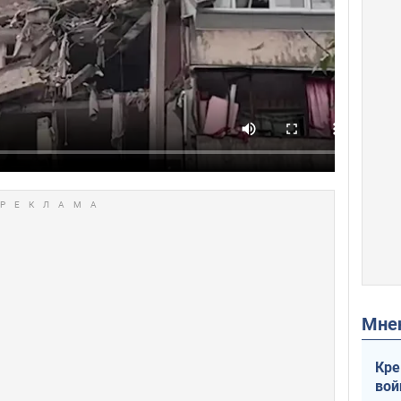
Мн
Кре
вой