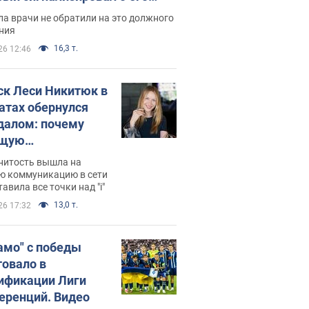
ессивном" раке
а врачи не обратили на это должного
ния
16,3 т.
26 12:46
ск Леси Никитюк в
атах обернулся
далом: почему
ущую
раведливо
нитость вышла на
йтили
ю коммуникацию в сети
тавила все точки над "i"
13,0 т.
26 17:32
амо" с победы
товало в
ификации Лиги
еренций. Видео