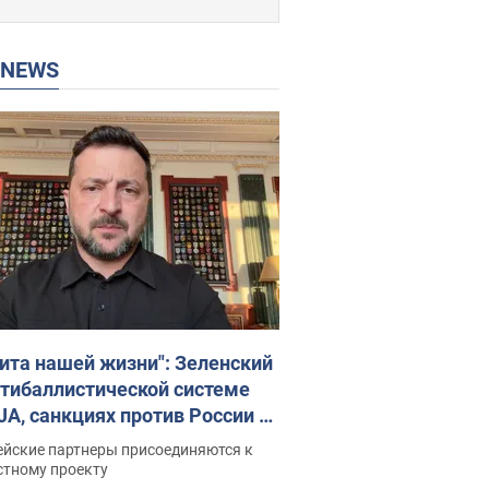
P NEWS
ита нашей жизни": Зеленский
нтибаллистической системе
JA, санкциях против России и
ержке аграриев. Видео
ейские партнеры присоединяются к
стному проекту