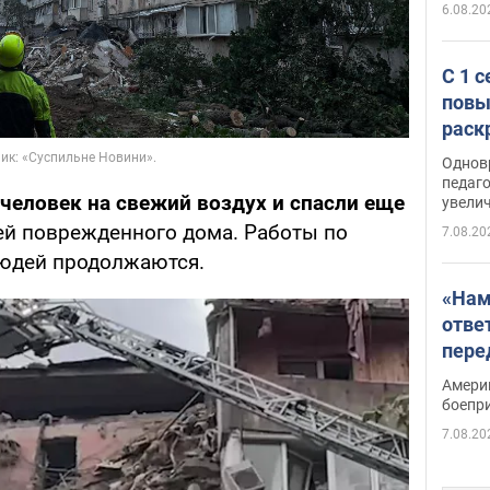
6.08.20
С 1 
повы
раск
Однов
педаг
 человек на свежий воздух и спасли еще
увелич
ей поврежденного дома. Работы по
7.08.20
людей продолжаются.
«Нам
отве
пере
Patri
Амери
боепр
7.08.20