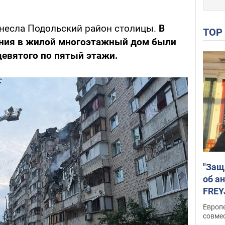
несла Подольский район столицы.
В
TO
ания в жилой многоэтажный дом были
евятого по пятый этажи.
"Защ
об а
FREY
подд
Европ
совме