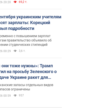
69,2 т.
26 20:20
сентября украинским учителям
сят зарплаты: Корецкий
рыл подробности
ременно с повышением зарплат
огам правительство объявило об
ении студенческих стипендий
3,6 т.
26 00:29
 они тоже нужны»: Трамп
тил на просьбу Зеленского о
даче Украине ракет для
ot
канские запасы отдельных видов
ипасов ограничены
957
26 00:59