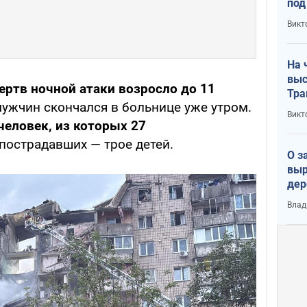
под
кри
Викт
лог
На 
выс
ртв ночной атаки возросло до 11
Тра
ужчин скончался в больнице уже утром.
Викт
человек, из которых 27
 пострадавших — трое детей.
О з
выр
дер
что
Влад
Тер