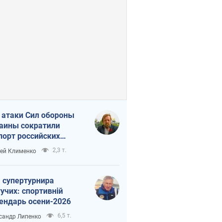
 атаки Сил обороны
аины сократили
порт российских
тепродуктов
2,3 т.
ей Клименко
 супертурнира
учих: спортивній
ендарь осени-2026
6,5 т.
сандр Липенко