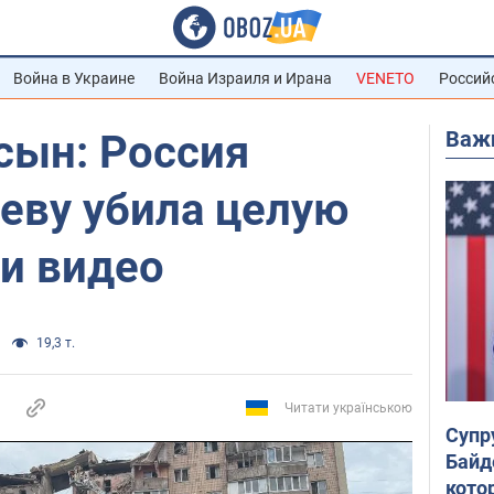
Война в Украине
Война Израиля и Ирана
VENETO
Россий
Важ
 сын: Россия
еву убила целую
и видео
19,3 т.
Читати українською
Супр
Байд
кото