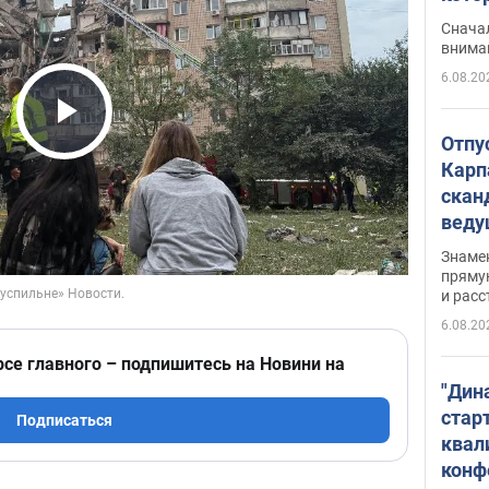
"агр
Сначал
внима
6.08.20
Play Video
Отпу
Карп
скан
вед
несп
Знаме
захе
пряму
и расс
6.08.20
рсе главного – подпишитесь на Новини на
"Дин
стар
Подписаться
квал
конф