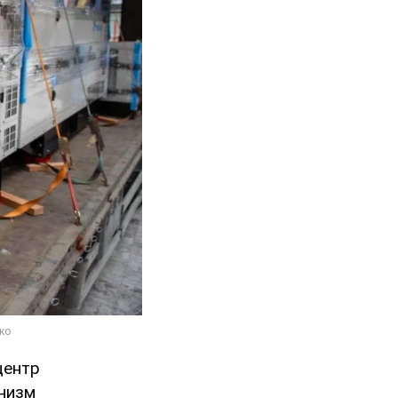
центр
низм