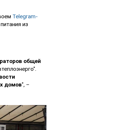
своем
Telegram-
 питания из
ераторов общей
втеплоэнерго".
вости
ых домов
", –