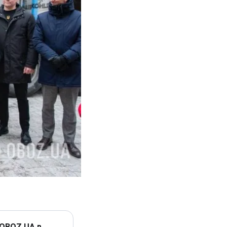
 OBOZ.UA в