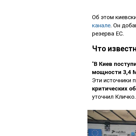
Об этом киевск
канале
. Он доб
резерва ЕС.
Что извест
"
В Киев поступ
мощности 3,4 
Эти источники 
критических о
уточнил Кличко.