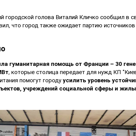
ий городской голова Виталий Кличко сообщил в 
авил, что город также ожидает партию источников
но
ила гуманитарная помощь от Франции – 30 ген
МВт
, которые столица передает для нужд КП "Кие
питания помогут городу
усилить уровень устойчи
бъектов, учреждений социальной сферы и жил