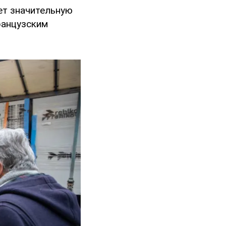
ет значительную
ранцузским