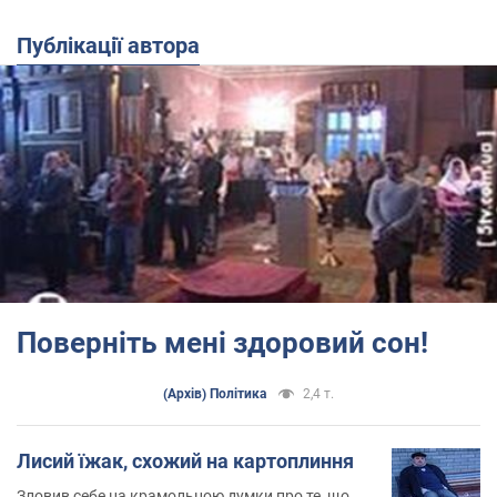
Публікації автора
Поверніть мені здоровий сон!
(Архів) Політика
2,4 т.
Лисий їжак, схожий на картоплиння
Зловив себе на крамольною думки про те, що