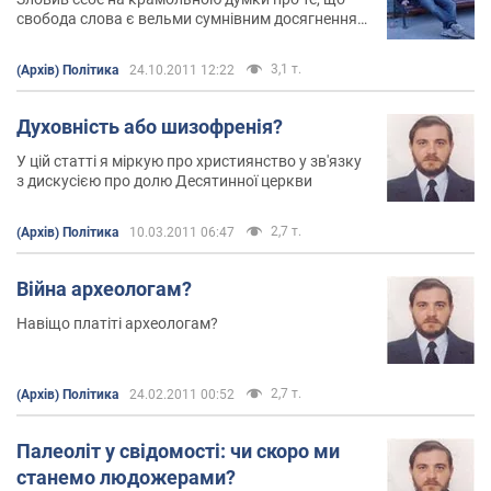
свобода слова є вельми сумнівним досягненням
цивілізації
3,1 т.
(Архів) Політика
24.10.2011 12:22
Духовність або шизофренія?
У цій статті я міркую про християнство у зв'язку
з дискусією про долю Десятинної церкви
2,7 т.
(Архів) Політика
10.03.2011 06:47
Війна археологам?
Навіщо платіті археологам?
2,7 т.
(Архів) Політика
24.02.2011 00:52
Палеоліт у свідомості: чи скоро ми
станемо людожерами?