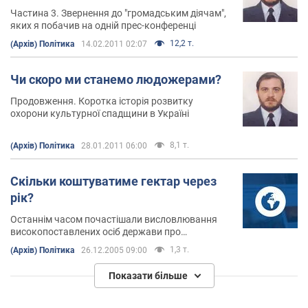
Частина 3. Звернення до "громадським діячам",
яких я побачив на одній прес-конференці
12,2 т.
(Архів) Політика
14.02.2011 02:07
Чи скоро ми станемо людожерами?
Продовження. Коротка історія розвитку
охорони культурної спадщини в Україні
8,1 т.
(Архів) Політика
28.01.2011 06:00
Скільки коштуватиме гектар через
рік?
Останнім часом почастішали висловлювання
високопоставлених осіб держави про
формування ринку землі. Наслідки такого кроку
1,3 т.
(Архів) Політика
26.12.2005 09:00
для всієї економіки країни можуть стати не
менш цікавими, ніж сам прогноз вартості
Показати більше
гектара української ріллі через рік.