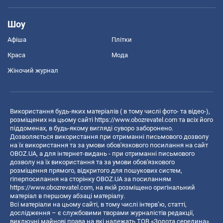
Шоу
Афіша
Плітки
Краса
Мода
Жіночий журнал
Використання будь-яких матеріалів ( в тому числі фото- та відео-),
розміщених на цьому сайті
https://www.obozrevatel.com
та всіх його
піддоменах, в будь-якому вигляді суворо заборонено.
Дозволяється використання при отриманні письмового дозволу
на їх використання та за умови обов'язкового посилання на сайт
OBOZ.UA, а для інтернет-видань - при отриманні письмового
дозволу на їх використання та за умови обов'язкового
розміщення прямого, відкритого для пошукових систем,
гіперпосилання на сторінку OBOZ.UA за посиланням
https://www.obozrevatel.com
, на якій розміщено оригінальний
матеріал в першому абзаці матеріалу.
Всі матеріали на цьому сайті, в тому числі інтерв’ю, статті,
дослідження – є службовими творами журналістів редакції,
виключні майнові права на які належать ТОВ «Золота середина».