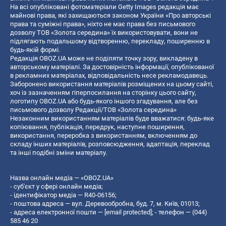
На всі опубліковані фотоматеріали Getty Images редакція має
майнові права, які захищаються законом України «Про авторські
права та суміжні права», ніхто не має права без письмового
дозволу ТОВ «Золота середина» їх використовувати, вони не
підлягають подальшому відтворенню, перекладу, поширенню в
будь-якій формі.
Редакція OBOZ.UA може не поділяти точку зору, викладену в
авторському матеріалі. За достовірність інформації, опублікованої
в рекламних матеріалах, відповідальність несе рекламодавець.
Заборонено використання матеріалів розміщених на цьому сайті,
хоч із зазначенням гіперпосилання на сторінку цього сайту,
логотипу OBOZ.UA або будь-якого іншого згадування, але без
письмового дозволу Редакції/ТОВ «Золота середина»
Незаконним використанням матеріалів буде вважатися: будь-яке
копiювання, публiкацiя, передрук, наступне поширення,
використання, переробка з використанням, включенням до
складу інших матеріалів, розповсюдження, адаптація, переклад
та інші подібні зміни матеріалу.
Назва онлайн медіа — «OBOZ.UA»
- суб'єкт у сфері онлайн медіа;
- ідентифікатор медіа — R40-06156;
- поштова адреса — вул. Деревообробна, буд. 7, м. Київ, 01013;
- адреса електронної пошти —
[email protected]
; - телефон — (044)
585 46 20