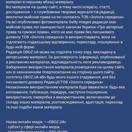
матеріал в першому абзаці матеріалу.
Всі матеріали на цьому сайті, в тому числі інтерв’ю, статті,
дослідження – є службовими творами журналістів редакції,
виключні майнові права на які належать ТОВ «Золота середина».
На всі опубліковані фотоматеріали Getty Images редакція має
майнові права, які захищаються законом України «Про авторські
права та суміжні права», ніхто не має права без письмового
дозволу ТОВ «Золота середина» їх використовувати, вони не
підлягають подальшому відтворенню, перекладу, поширенню в
будь-якій формі.
Редакція OBOZ.UA може не поділяти точку зору, викладену в
авторському матеріалі. За достовірність інформації, опублікованої
в рекламних матеріалах, відповідальність несе рекламодавець.
Заборонено використання матеріалів розміщених на цьому сайті,
хоч із зазначенням гіперпосилання на сторінку цього сайту,
логотипу OBOZ.UA або будь-якого іншого згадування, але без
письмового дозволу Редакції/ТОВ «Золота середина»
Незаконним використанням матеріалів буде вважатися: будь-яке
копiювання, публiкацiя, передрук, наступне поширення,
використання, переробка з використанням, включенням до
складу інших матеріалів, розповсюдження, адаптація, переклад
та інші подібні зміни матеріалу.
Назва онлайн медіа — «OBOZ.UA»
- суб'єкт у сфері онлайн медіа;
- ідентифікатор медіа — R40-06156;