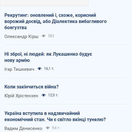
Рекрутинг: оновлений і, схоже, корисний
ворожий досвід, або Діалектика вибагливого
боягузтва
Олександр Кірш
582
Ні зброї, ні людей: як Лукашенко будує
нову армію
Ігар Тишкевич
16,1 т.
Коли закінчиться війна?
Юрій Хрістензен
12,0 т.
Україна вступила в надзвичайний
економічний стан. Чи є світло вкінці тунелю?
Вадим Денисенко
9,6 т.