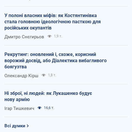
У полоні власних міфів: як Костянтинівка
стала головною ідеологічною пасткою для
російських окупантів
Дмитро Снєгирьов
1,9 т.
Рекрутинг: оновлений і, схоже, корисний
ворожий досвід, або Діалектика вибагливого
боягузтва
Олександр Кірш
1,8 т.
Ні зброї, ні людей: як Лукашенко будує
нову армію
Ігар Тишкевич
16,6 т.
Всі думки