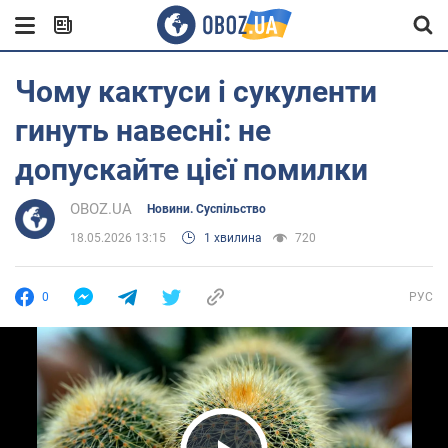
Чому кактуси і сукуленти
гинуть навесні: не
допускайте цієї помилки
OBOZ.UA
Новини. Суспільство
18.05.2026 13:15
1 хвилина
720
0
РУС