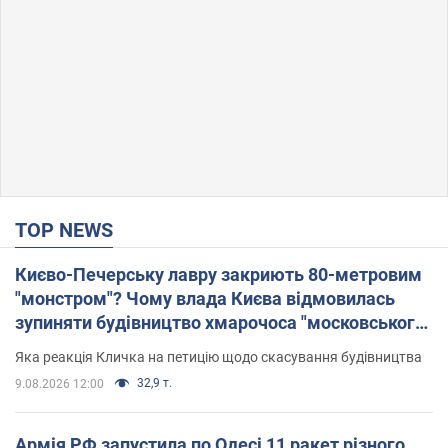
TOP NEWS
Києво-Печерську лавру закриють 80-метровим
"монстром"? Чому влада Києва відмовилась
зупиняти будівництво хмарочоса "московського
вірянина"
Яка реакція Кличка на петицію щодо скасування будівництва
32,9 т.
9.08.2026 12:00
Армія РФ запустила по Одесі 11 ракет різного