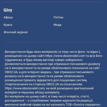
Шоу
Афіша
Плітки
Краса
Мода
Жіночий журнал
Використання будь-яких матеріалів ( в тому числі фото- та відео-),
розміщених на цьому сайті
https://www.obozrevatel.com
та всіх його
піддоменах, в будь-якому вигляді суворо заборонено.
Дозволяється використання при отриманні письмового дозволу
на їх використання та за умови обов'язкового посилання на сайт
OBOZ.UA, а для інтернет-видань - при отриманні письмового
дозволу на їх використання та за умови обов'язкового
розміщення прямого, відкритого для пошукових систем,
гіперпосилання на сторінку OBOZ.UA за посиланням
https://www.obozrevatel.com
, на якій розміщено оригінальний
матеріал в першому абзаці матеріалу.
Всі матеріали на цьому сайті, в тому числі інтерв’ю, статті,
дослідження – є службовими творами журналістів редакції,
виключні майнові права на які належать ТОВ «Золота середина».