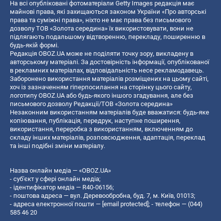
На всі опубліковані фотоматеріали Getty Images редакція має
майнові права, які захищаються законом України «Про авторські
права та суміжні права», ніхто не має права без письмового
дозволу ТОВ «Золота середина» їх використовувати, вони не
підлягають подальшому відтворенню, перекладу, поширенню в
будь-якій формі.
Редакція OBOZ.UA може не поділяти точку зору, викладену в
авторському матеріалі. За достовірність інформації, опублікованої
в рекламних матеріалах, відповідальність несе рекламодавець.
Заборонено використання матеріалів розміщених на цьому сайті,
хоч із зазначенням гіперпосилання на сторінку цього сайту,
логотипу OBOZ.UA або будь-якого іншого згадування, але без
письмового дозволу Редакції/ТОВ «Золота середина»
Незаконним використанням матеріалів буде вважатися: будь-яке
копiювання, публiкацiя, передрук, наступне поширення,
використання, переробка з використанням, включенням до
складу інших матеріалів, розповсюдження, адаптація, переклад
та інші подібні зміни матеріалу.
Назва онлайн медіа — «OBOZ.UA»
- суб'єкт у сфері онлайн медіа;
- ідентифікатор медіа — R40-06156;
- поштова адреса — вул. Деревообробна, буд. 7, м. Київ, 01013;
- адреса електронної пошти —
[email protected]
; - телефон — (044)
585 46 20