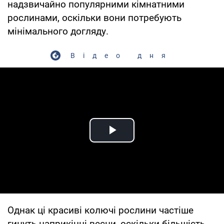
надзвичайно популярними кімнатними
рослинами, оскільки вони потребують
мінімального догляду.
Відео дня
Play Video
Однак ці красиві колючі рослини частіше
гинуть наприкінці весни, оскільки більшість