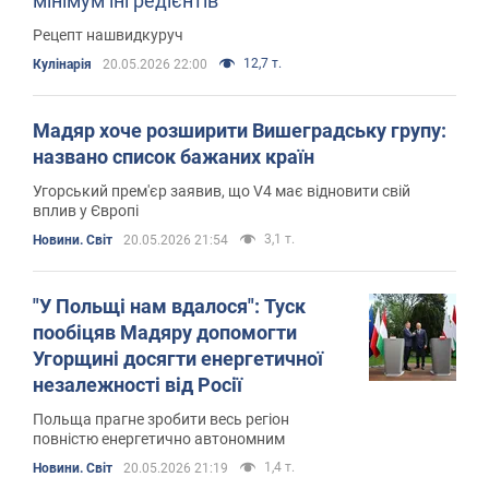
мінімум інгредієнтів
Рецепт нашвидкуруч
12,7 т.
Кулінарія
20.05.2026 22:00
Мадяр хоче розширити Вишеградську групу:
названо список бажаних країн
Угорський прем'єр заявив, що V4 має відновити свій
вплив у Європі
3,1 т.
Новини. Світ
20.05.2026 21:54
"У Польщі нам вдалося": Туск
пообіцяв Мадяру допомогти
Угорщині досягти енергетичної
незалежності від Росії
Польща прагне зробити весь регіон
повністю енергетично автономним
1,4 т.
Новини. Світ
20.05.2026 21:19