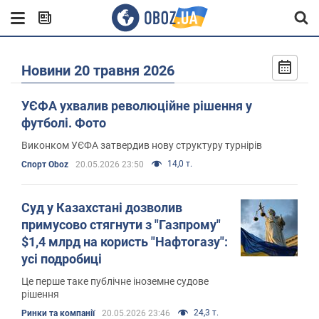
Новини 20 травня 2026
УЄФА ухвалив революційне рішення у
футболі. Фото
Виконком УЄФА затвердив нову структуру турнірів
14,0 т.
Спорт Oboz
20.05.2026 23:50
Суд у Казахстані дозволив
примусово стягнути з "Газпрому"
$1,4 млрд на користь "Нафтогазу":
усі подробиці
Це перше таке публічне іноземне судове
рішення
24,3 т.
Ринки та компанії
20.05.2026 23:46