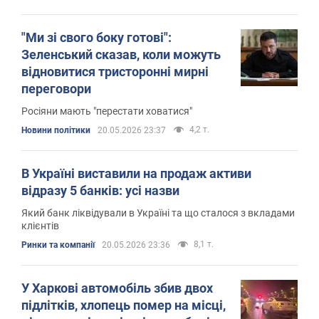
"Ми зі свого боку готові":
Зеленський сказав, коли можуть
відновитися тристоронні мирні
переговори
Росіяни мають "перестати ховатися"
4,2 т.
Новини політики
20.05.2026 23:37
В Україні виставили на продаж активи
відразу 5 банків: усі назви
Який банк ліквідували в Україні та що сталося з вкладами
клієнтів
8,1 т.
Ринки та компанії
20.05.2026 23:36
У Харкові автомобіль збив двох
підлітків, хлопець помер на місці,