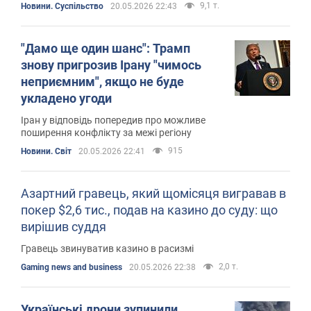
9,1 т.
Новини. Суспільство
20.05.2026 22:43
"Дамо ще один шанс": Трамп
знову пригрозив Ірану "чимось
неприємним", якщо не буде
укладено угоди
Іран у відповідь попередив про можливе
поширення конфлікту за межі регіону
915
Новини. Світ
20.05.2026 22:41
Азартний гравець, який щомісяця вигравав в
покер $2,6 тис., подав на казино до суду: що
вирішив суддя
Гравець звинуватив казино в расизмі
2,0 т.
Gaming news and business
20.05.2026 22:38
Українські дрони зупинили