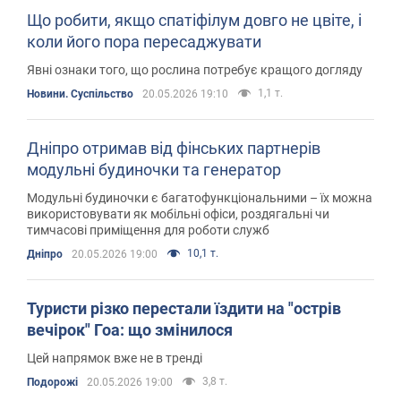
Що робити, якщо спатіфілум довго не цвіте, і
коли його пора пересаджувати
Явні ознаки того, що рослина потребує кращого догляду
1,1 т.
Новини. Суспільство
20.05.2026 19:10
Дніпро отримав від фінських партнерів
модульні будиночки та генератор
Модульні будиночки є багатофункціональними – їх можна
використовувати як мобільні офіси, роздягальні чи
тимчасові приміщення для роботи служб
10,1 т.
Дніпро
20.05.2026 19:00
Туристи різко перестали їздити на "острів
вечірок" Гоа: що змінилося
Цей напрямок вже не в тренді
3,8 т.
Подорожі
20.05.2026 19:00