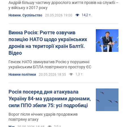
Андрій більшу частину дорослого життя провів на службі –
у війську з 2017 року
14,2 т.
Новини. Суспільство
20.05.2026 19:00
Винна Росія: Рютте озвучив
позицію НАТО щодо українських
дронів на території країн Балтії.
Відео
Генсек НАТО звинуватив Росію у порушенні
українським БПЛА повітряного простору ЄС
1,3 т.
Новини політики
20.05.2026 18:55
Росія посеред дня атакувала
Україну 84-ма ударними дронами,
сили ППО збили 75: усі подробиці
Ворог після нічних ударів продовжив
повітряну атаку
2,0 т.
War
20.05.2026 18:48