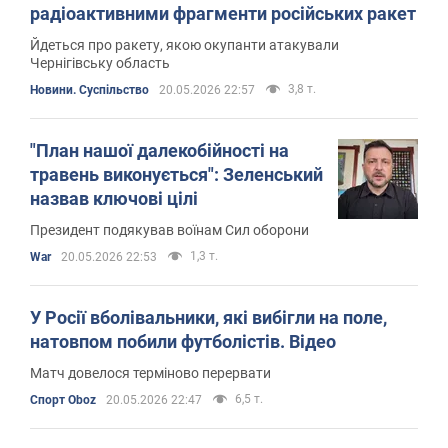
радіоактивними фрагменти російських ракет
Йдеться про ракету, якою окупанти атакували
Чернігівську область
3,8 т.
Новини. Суспільство
20.05.2026 22:57
"План нашої далекобійності на
травень виконується": Зеленський
назвав ключові цілі
Президент подякував воїнам Сил оборони
1,3 т.
War
20.05.2026 22:53
У Росії вболівальники, які вибігли на поле,
натовпом побили футболістів. Відео
Матч довелося терміново перервати
6,5 т.
Спорт Oboz
20.05.2026 22:47