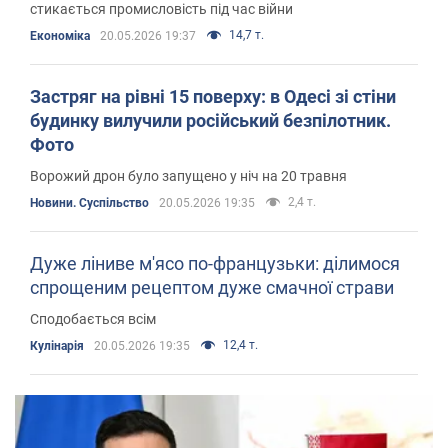
стикається промисловість під час війни
14,7 т.
Економіка
20.05.2026 19:37
Застряг на рівні 15 поверху: в Одесі зі стіни
будинку вилучили російський безпілотник.
Фото
Ворожий дрон було запущено у ніч на 20 травня
2,4 т.
Новини. Суспільство
20.05.2026 19:35
Дуже ліниве м'ясо по-французьки: ділимося
спрощеним рецептом дуже смачної страви
Сподобається всім
12,4 т.
Кулінарія
20.05.2026 19:35