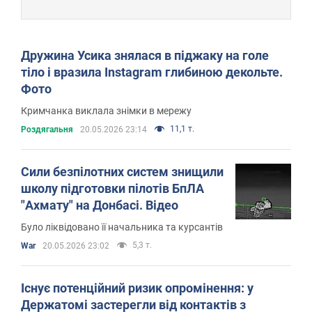
Дружина Усика знялася в піджаку на голе
тіло і вразила Instagram глибиною декольте.
Фото
Кримчанка виклала знімки в мережу
11,1 т.
Роздягальня
20.05.2026 23:14
Сили безпілотних систем знищили
школу підготовки пілотів БпЛА
"Ахмату" на Донбасі. Відео
Було ліквідовано її начальника та курсантів
5,3 т.
War
20.05.2026 23:02
Існує потенційний ризик опромінення: у
Держатомі застерегли від контактів з