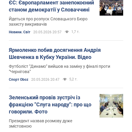
ЄС: Європарламент занепокоєний
станом демократії у Словаччині
Йдеться про розпуск Словацького Бюро
захисту викривачів
1,7 т.
Новини. Світ
20.05.2026 20:57
Ярмоленко побив досягнення Андрія
Шевченка в Кубку України. Відео
Футболіст "Динамо" вийшов на заміну у фіналі проти
"Чернігова"
5,2 т.
Спорт Oboz
20.05.2026 20:47
Зеленський провів зустріч із
фракцією "Слуга народу": про що
говорили. Фото
Президент назвав розмову дуже
змістовною