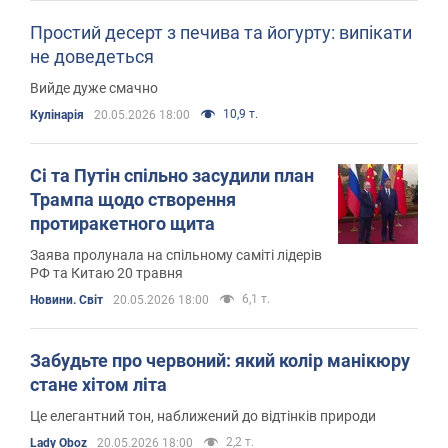
Простий десерт з печива та йогурту: випікати
не доведеться
Вийде дуже смачно
10,9 т.
Кулінарія
20.05.2026 18:00
Сі та Путін спільно засудили план
Трампа щодо створення
протиракетного щита
Заява пролунала на спільному саміті лідерів
РФ та Китаю 20 травня
6,1 т.
Новини. Світ
20.05.2026 18:00
Забудьте про червоний: який колір манікюру
стане хітом літа
Це елегантний тон, наближений до відтінків природи
2,2 т.
Lady Oboz
20.05.2026 18:00