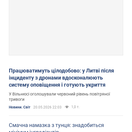
Працюватимуть цілодобово: у Литві після
інциденту з дронами вдосконалюють
систему оповіщення і готують укриття
У Вільнюсі оголошували червоний рівень повітряної
тривоги
1,0 т.
Новини. Світ
20.05.2026 22:03
Смачна намазка з тунця: знадобиться