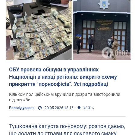
СБУ провела обшуки в управліннях
Нацполіції в низці регіонів: викрито схему
прикриття "порноофісів". Усі подробиці
Кільком поліцейським вручили підозри та відсторонили
від служби
24,2 т.
Розслідування
20.05.2026 18:16
Тушкована капуста по-новому: розповідаємо,
що додати до страви для яскравого смаку