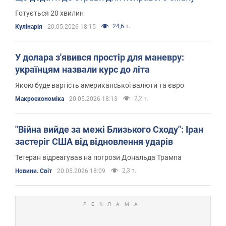
Готується 20 хвилин
24,6 т.
Кулінарія
20.05.2026 18:15
У долара з'явився простір для маневру:
українцям назвали курс до літа
Якою буде вартість американської валюти та євро
2,2 т.
Mакроекономіка
20.05.2026 18:13
"Війна вийде за межі Близького Сходу": Іран
застеріг США від відновлення ударів
Тегеран відреагував на погрози Дональда Трампа
2,3 т.
Новини. Світ
20.05.2026 18:09