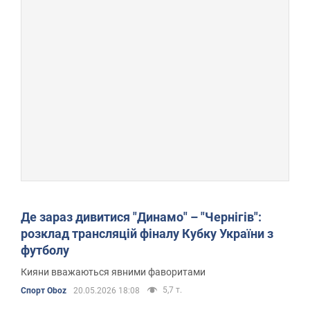
Де зараз дивитися "Динамо" – "Чернігів":
розклад трансляцій фіналу Кубку України з
футболу
Кияни вважаються явними фаворитами
5,7 т.
Спорт Oboz
20.05.2026 18:08