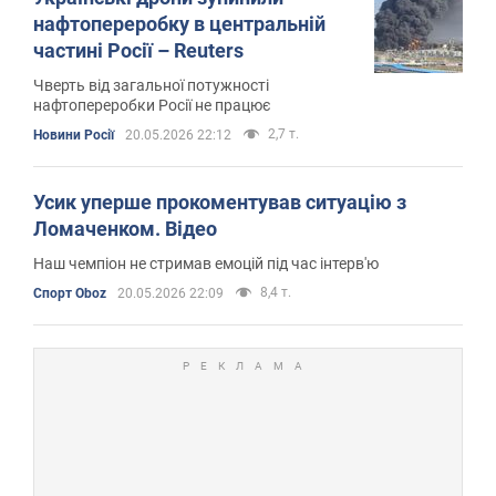
нафтопереробку в центральній
частині Росії – Reuters
Чверть від загальної потужності
нафтопереробки Росії не працює
2,7 т.
Новини Росії
20.05.2026 22:12
Усик уперше прокоментував ситуацію з
Ломаченком. Відео
Наш чемпіон не стримав емоцій під час інтерв'ю
8,4 т.
Спорт Oboz
20.05.2026 22:09