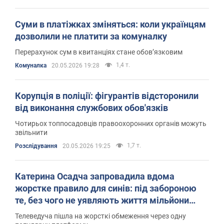
Суми в платіжках зміняться: коли українцям
дозволили не платити за комуналку
Перерахунок сум в квитанціях стане обовʼязковим
1,4 т.
Комуналка
20.05.2026 19:28
Корупція в поліції: фігурантів відсторонили
від виконання службових обов'язків
Чотирьох топпосадовців правоохоронних органів можуть
звільнити
1,7 т.
Розслідування
20.05.2026 19:25
Катерина Осадча запровадила вдома
жорстке правило для синів: під забороною
те, без чого не уявляють життя мільйони
дітей
Телеведуча пішла на жорсткі обмеження через одну