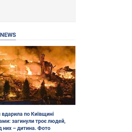
P NEWS
я вдарила по Київщині
ами: загинули троє людей,
д них – дитина. Фото