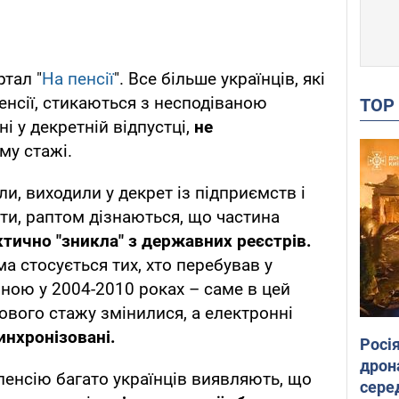
тал "
На пенсії
". Все більше українців, які
нсії, стикаються з несподіваною
TO
 у декретній відпустці,
не
му стажі.
и, виходили у декрет із підприємств і
и, раптом дізнаються, що частина
тично "зникла" з державних реєстрів.
а стосується тих, хто перебував у
иною у 2004-2010 роках – саме в цей
ового стажу змінилися, а електронні
инхронізовані.
Росі
дрон
пенсію багато українців виявляють, що
сере