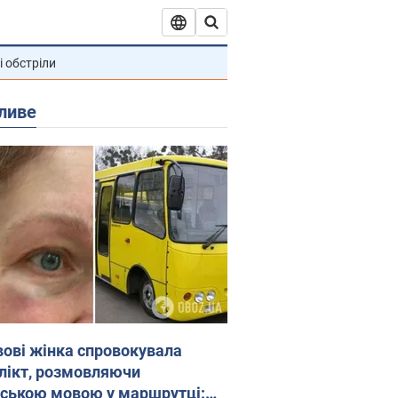
і обстріли
ливе
вові жінка спровокувала
лікт, розмовляючи
йською мовою у маршрутці: