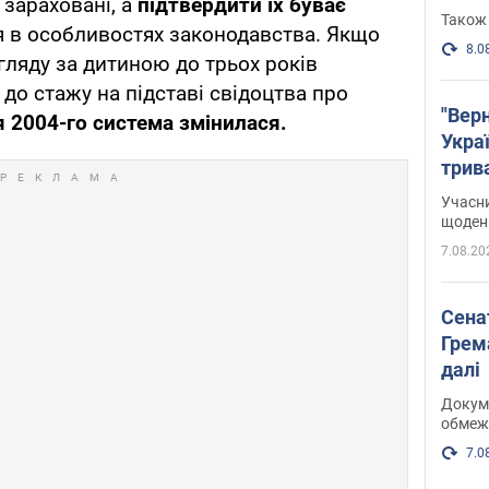
 зараховані, а
підтвердити їх буває
Також 
 в особливостях законодавства. Якщо
8.0
гляду за дитиною до трьох років
до стажу на підставі свідоцтва про
"Верн
я 2004-го система змінилася.
Украї
трив
карт
Учасн
щоденн
7.08.20
Сена
Грема
далі
Докуме
обмеж
7.0