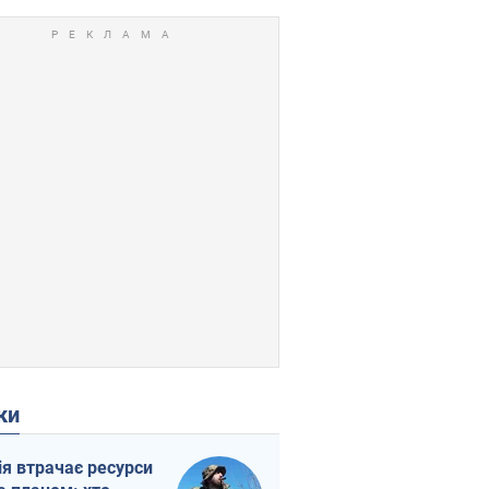
ки
ія втрачає ресурси