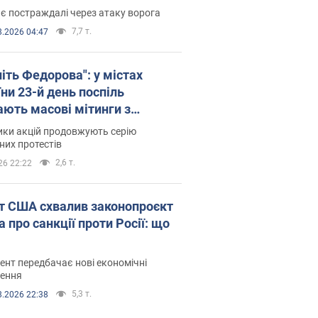
є постраждалі через атаку ворога
7,7 т.
8.2026 04:47
іть Федорова": у містах
ни 23-й день поспіль
ають масові мітинги з
онками. Фото і відео
ики акцій продовжують серію
их протестів
2,6 т.
26 22:22
т США схвалив законопроєкт
 про санкції проти Росії: що
нт передбачає нові економічні
ення
5,3 т.
8.2026 22:38