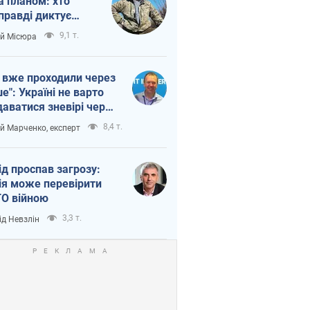
а планом: хто
правді диктує
п війни
9,1 т.
ій Місюра
 вже проходили через
ше": Україні не варто
даватися зневірі через
етний терор
8,4 т.
ій Марченко, експерт
ід проспав загрозу:
ія може перевірити
О війною
3,3 т.
ід Невзлін