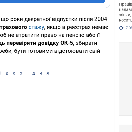
після
Праців
розг
надава
жінки,
Фото
 що роки декретної відпустки після 2004
носить
страхового
стажу
, якщо в реєстрах немає
7.0
об не втратити право на пенсію або її
дь перевіряти довідку ОК-5
, збирати
треби, бути готовими відстоювати свій
ідео дня