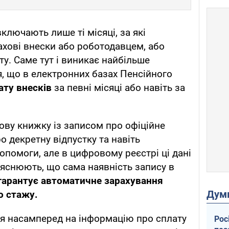
ключають лише ті місяці, за які
ахові внески або роботодавцем, або
у. Саме тут і виникає найбільше
, що в електронних базах Пенсійного
ату внесків
за певні місяці або навіть за
ву книжку із записом про офіційне
 декретну відпустку та навіть
помоги, але в цифровому реєстрі ці дані
ояснюють, що сама наявність запису в
гарантує автоматичне зарахування
Дум
о стажу.
ся насамперед на інформацію про сплату
Рос