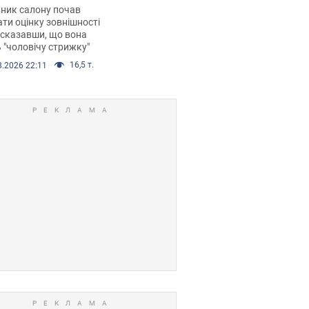
 хімієтерапії,
ник салону почав
орівся скандал.
ти оцінку зовнішності
 сказавши, що вона
 "чоловічу стрижку"
16,5 т.
8.2026 22:11