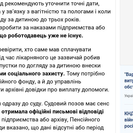
д рекомендують уточнити точні дати,
у зв’язку з вагітністю та пологами і коли
ду за дитиною до трьох років.
зробити за наказами підприємства або
що роботодавець уже не існує.
евірити, хто саме мав сплачувати
ід час лікарняного це зазвичай робив
дпустки по догляду за дитиною внески
ми соціального захисту.
Тому потрібно
"Ва
вит
йного фонду, а й до управлінь
обс
и архівні довідки про виплату допомоги.
вря
Укра
офі
 одразу до суду. Судовий позов має сенс
 отримала офіційні письмові відповіді
КНД
 підприємства або архіву, Пенсійного
вій
рос
и вказано, що дані відсутні або період
пів