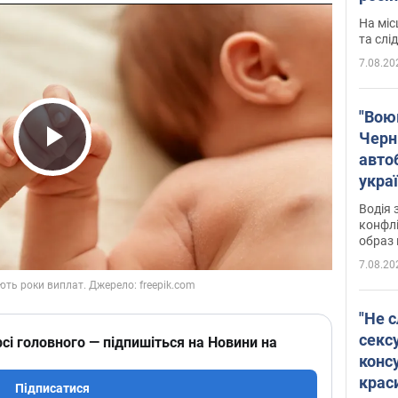
полі
На міс
Віде
та слі
7.08.20
"Воюю
Черн
авто
Play Video
укра
і поп
Водія 
конфлі
образ 
7.08.20
"Не с
сексу
сі головного — підпишіться на Новини на
конс
крас
Підписатися