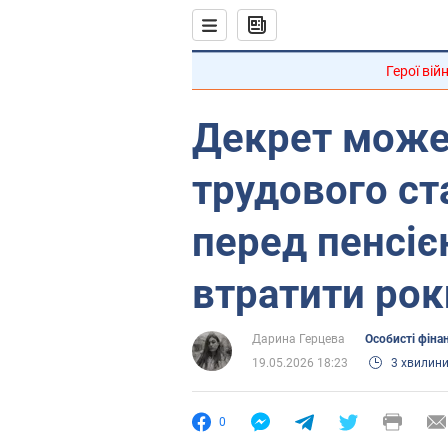
Герої вій
Декрет може 
трудового ст
перед пенсі
втратити рок
Дарина Герцева
Особисті фіна
19.05.2026 18:23
3 хвилин
0