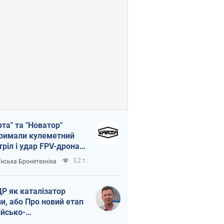
рта" та "Новатор"
римали кулеметний
тріл і удар FPV-дрона,
тувавши життя
3,2 т.
їнська Бронетехніка
церу ЗСУ
Р як каталізатор
ни, або Про новий етап
ійсько-
нічнокорейського