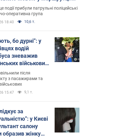
ція склала адмінпротокол.
це події прибули патрульні поліцейські
о
дчо-оперативна група
10,6 т.
26 18:40
ть, бо дурні": у
івцях водій
буса зневажив
їнських військових
латився. Відео
звільнили після
кту з пасажирами та
військових
9,1 т.
26 15:47
лідкує за
альністю": у Києві
ультант салону
и образив жінку