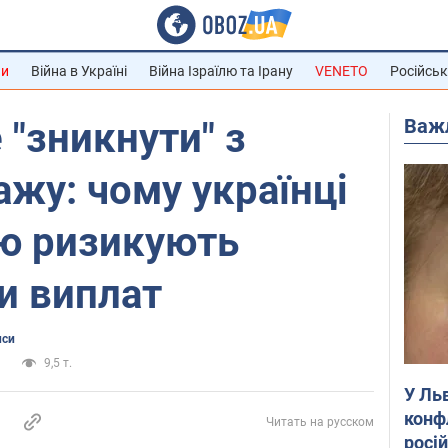
ни
Війна в Україні
Війна Ізраїлю та Ірану
VENETO
Російськ
Важ
"зникнути" з
ажу: чому українці
єю ризикують
и виплат
нси
и
9,5 т.
У Ль
конф
Читать на русском
росі