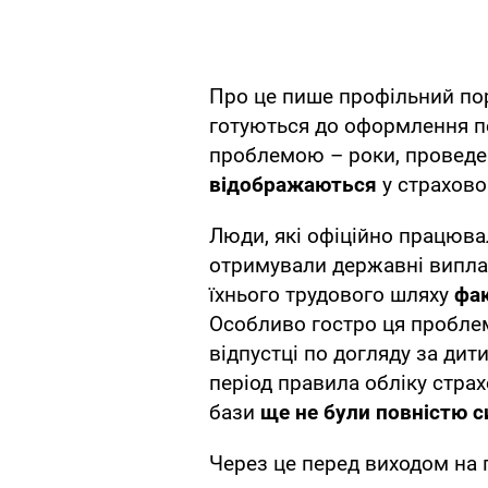
Про це пише профільний пор
готуються до оформлення пе
проблемою – роки, проведені
відображаються
у страхово
Люди, які офіційно працювал
отримували державні виплат
їхнього трудового шляху
фак
Особливо гостро ця проблем
відпустці по догляду за дит
період правила обліку страх
бази
ще не були повністю с
Через це перед виходом на 