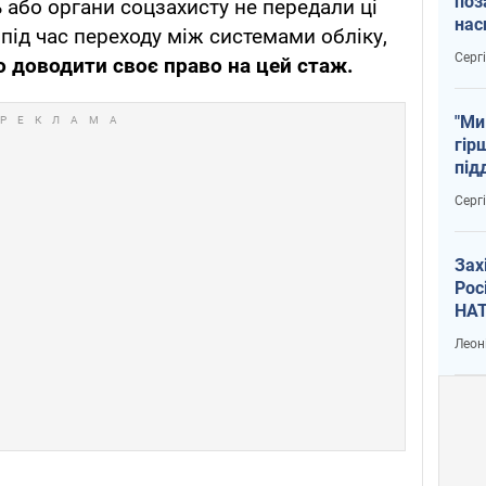
поз
 або органи соцзахисту не передали ці
нас
 під час переходу між системами обліку,
тем
Серг
о доводити своє право на цей стаж.
"Ми
гір
під
рак
Серг
Зах
Рос
НАТ
Леон