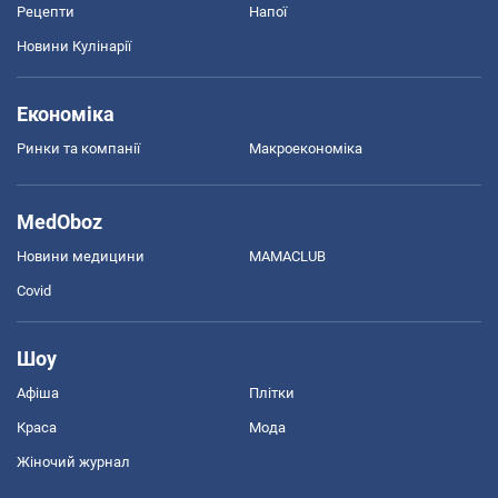
Рецепти
Напої
Новини Кулінарії
Економіка
Ринки та компанії
Макроекономіка
MedOboz
Новини медицини
MAMACLUB
Covid
Шоу
Афіша
Плітки
Краса
Мода
Жіночий журнал