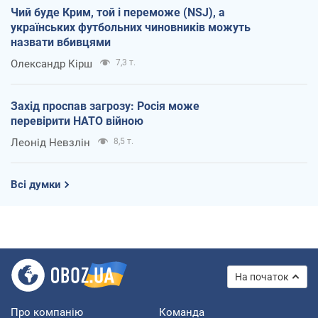
Чий буде Крим, той і переможе (NSJ), а
українських футбольних чиновників можуть
назвати вбивцями
Олександр Кірш
7,3 т.
Захід проспав загрозу: Росія може
перевірити НАТО війною
Леонід Невзлін
8,5 т.
Всі думки
На початок
Про компанію
Команда