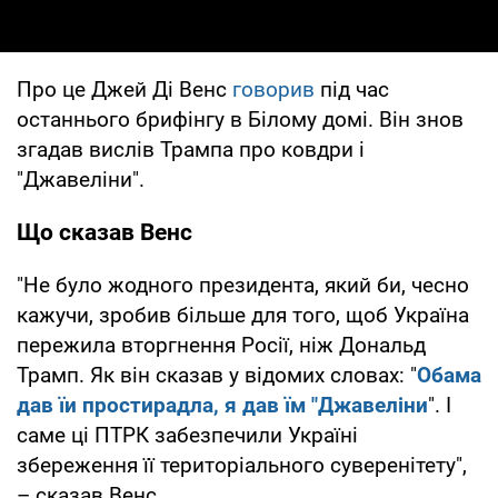
Про це Джей Ді Венс
говорив
під час
останнього брифінгу в Білому домі. Він знов
згадав вислів Трампа про ковдри і
"Джавеліни".
Що сказав Венс
"Не було жодного президента, який би, чесно
кажучи, зробив більше для того, щоб Україна
пережила вторгнення Росії, ніж Дональд
Трамп. Як він сказав у відомих словах: "
Обама
дав їи простирадла, я дав їм "Джавеліни
". І
саме ці ПТРК забезпечили Україні
збереження її територіального суверенітету",
– сказав Венс.