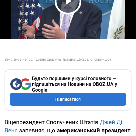
Play Video
Будьте першими у курсі головного —
підпишіться на Новини на OBOZ.UA у
Google
Підписатися
Віцепрезидент Сполучених Штатів
Джей Ді
Венс
запевняє, що
американський президент