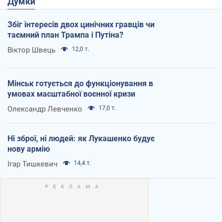
Думки
Збіг інтересів двох цинічних гравців чи
таємний план Трампа і Путіна?
Віктор Швець
12,0 т.
Мінськ готується до функціонування в
умовах масштабної воєнної кризи
Олександр Левченко
17,0 т.
Ні зброї, ні людей: як Лукашенко будує
нову армію
Ігар Тишкевич
14,4 т.