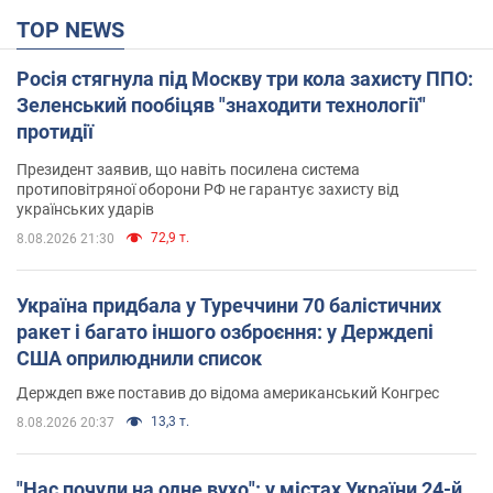
TOP NEWS
Росія стягнула під Москву три кола захисту ППО:
Зеленський пообіцяв "знаходити технології"
протидії
Президент заявив, що навіть посилена система
протиповітряної оборони РФ не гарантує захисту від
українських ударів
72,9 т.
8.08.2026 21:30
Україна придбала у Туреччини 70 балістичних
ракет і багато іншого озброєння: у Держдепі
США оприлюднили список
Держдеп вже поставив до відома американський Конгрес
13,3 т.
8.08.2026 20:37
"Нас почули на одне вухо": у містах України 24-й