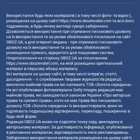
Використання будь-яких матеріалів ( в тому числі фото- та відео-),
розміщених на цьому сайті
https://www.obozrevatel.com
та всіх його
піддоменах, в будь-якому вигляді суворо заборонено.
Дозволяється використання при отриманні письмового дозволу
на їх використання та за умови обов'язкового посилання на сайт
OBOZ.UA, а для інтернет-видань - при отриманні письмового
дозволу на їх використання та за умови обов'язкового
розміщення прямого, відкритого для пошукових систем,
гіперпосилання на сторінку OBOZ.UA за посиланням
https://www.obozrevatel.com
, на якій розміщено оригінальний
матеріал в першому абзаці матеріалу.
Всі матеріали на цьому сайті, в тому числі інтерв’ю, статті,
дослідження – є службовими творами журналістів редакції,
виключні майнові права на які належать ТОВ «Золота середина».
На всі опубліковані фотоматеріали Getty Images редакція має
майнові права, які захищаються законом України «Про авторські
права та суміжні права», ніхто не має права без письмового
дозволу ТОВ «Золота середина» їх використовувати, вони не
підлягають подальшому відтворенню, перекладу, поширенню в
будь-якій формі.
Редакція OBOZ.UA може не поділяти точку зору, викладену в
авторському матеріалі. За достовірність інформації, опублікованої
в рекламних матеріалах, відповідальність несе рекламодавець.
Заборонено використання матеріалів розміщених на цьому сайті,