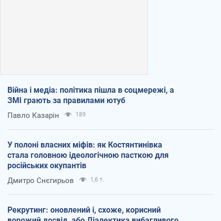
Війна і медіа: політика пішла в соцмережі, а
ЗМІ грають за правилами ютуб
Павло Казарін
189
У полоні власних міфів: як Костянтинівка
стала головною ідеологічною пасткою для
російських окупантів
Дмитро Снєгирьов
1,6 т.
Рекрутинг: оновлений і, схоже, корисний
ворожий досвід, або Діалектика вибагливого