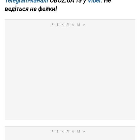
Telegram-каналі
OBOZ.UA та у
Viber
. Не
ведіться на фейки!