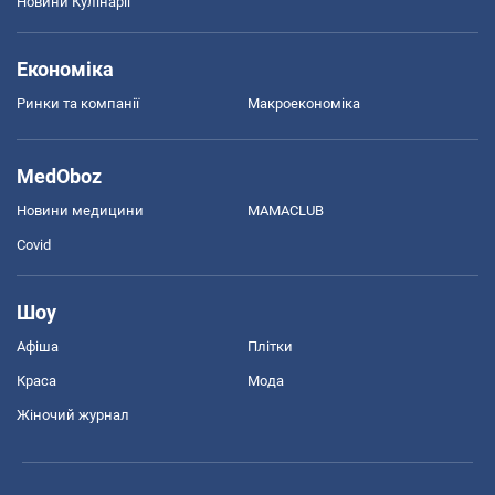
Новини Кулінарії
Економіка
Ринки та компанії
Макроекономіка
MedOboz
Новини медицини
MAMACLUB
Covid
Шоу
Афіша
Плітки
Краса
Мода
Жіночий журнал