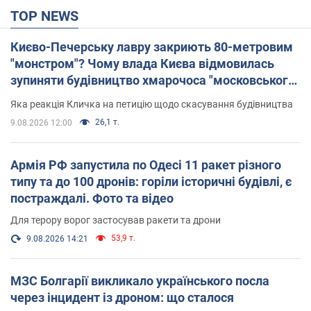
TOP NEWS
Києво-Печерську лавру закриють 80-метровим
"монстром"? Чому влада Києва відмовилась
зупиняти будівництво хмарочоса "московського
вірянина"
Яка реакція Кличка на петицію щодо скасування будівництва
26,1 т.
9.08.2026 12:00
Армія РФ запустила по Одесі 11 ракет різного
типу та до 100 дронів: горіли історичні будівлі, є
постраждалі. Фото та відео
Для терору ворог застосував ракети та дрони
53,9 т.
9.08.2026 14:21
МЗС Болгарії викликало українського посла
через інцидент із дроном: що сталося