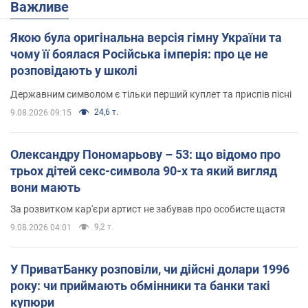
Важливе
Якою була оригінальна версія гімну України та
чому її боялася Російська імперія: про це не
розповідають у школі
Державним символом є тільки перший куплет та приспів пісні
24,6 т.
9.08.2026 09:15
Олександру Пономарьову – 53: що відомо про
трьох дітей секс-символа 90-х та який вигляд
вони мають
За розвитком кар'єри артист не забував про особисте щастя
9,2 т.
9.08.2026 04:01
У ПриватБанку розповіли, чи дійсні долари 1996
року: чи приймають обмінники та банки такі
купюри