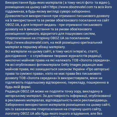
Використання будь-яких матеріалів ( в тому числі фото- та відео-),
розміщених на цьому сайті
https://www.obozrevatel.com
та всіх його
піддоменах, в будь-якому вигляді суворо заборонено.
Дозволяється використання при отриманні письмового дозволу
на їх використання та за умови обов'язкового посилання на сайт
OBOZ.UA, а для інтернет-видань - при отриманні письмового
дозволу на їх використання та за умови обов'язкового
розміщення прямого, відкритого для пошукових систем,
гіперпосилання на сторінку OBOZ.UA за посиланням
https://www.obozrevatel.com
, на якій розміщено оригінальний
матеріал в першому абзаці матеріалу.
Всі матеріали на цьому сайті, в тому числі інтерв’ю, статті,
дослідження – є службовими творами журналістів редакції,
виключні майнові права на які належать ТОВ «Золота середина».
На всі опубліковані фотоматеріали Getty Images редакція має
майнові права, які захищаються законом України «Про авторські
права та суміжні права», ніхто не має права без письмового
дозволу ТОВ «Золота середина» їх використовувати, вони не
підлягають подальшому відтворенню, перекладу, поширенню в
будь-якій формі.
Редакція OBOZ.UA може не поділяти точку зору, викладену в
авторському матеріалі. За достовірність інформації, опублікованої
в рекламних матеріалах, відповідальність несе рекламодавець.
Заборонено використання матеріалів розміщених на цьому сайті,
хоч із зазначенням гіперпосилання на сторінку цього сайту,
логотипу OBOZ.UA або будь-якого іншого згадування, але без