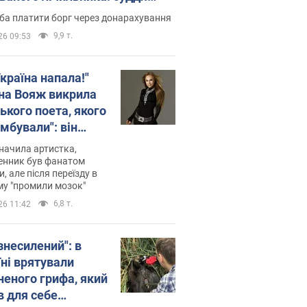
лив неочікуване рішення
ба платити борг через донарахування
9,9 т.
26 09:53
країна напала!"
на Вояж викрила
ького поета, якого
мбували": він
ь російської не
начила артистка,
 а тепер хоче
енник був фанатом
и, але після переїзду в
циду українців
му "промили мозок"
6,8 т.
26 11:42
знесилений": в
їні врятували
неного грифа, який
в для себе