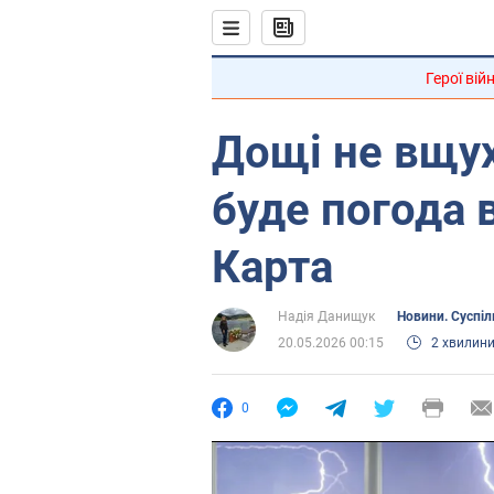
Герої вій
Дощі не вщу
буде погода в
Карта
Надія Данищук
Новини. Суспіл
20.05.2026 00:15
2 хвилин
0