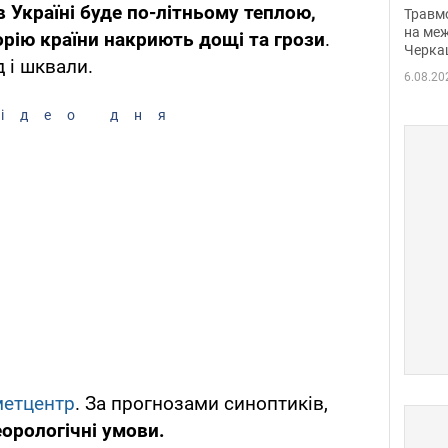
нети
в Україні буде по-літньому теплою,
Травм
Фото
на меж
рію країни накриють дощі та грози
.
Черка
д і шквали.
6.08.20
ідео дня
метцентр
. За прогнозами синоптиків,
орологічні умови.