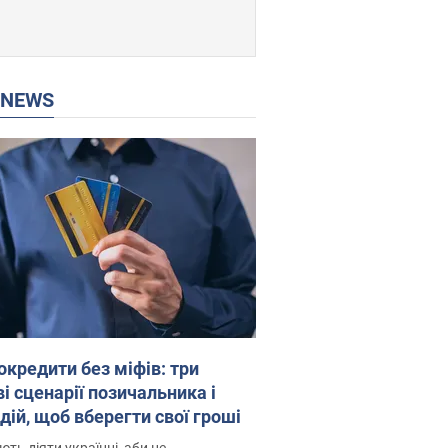
P NEWS
окредити без міфів: три
і сценарії позичальника і
дій, щоб вберегти свої гроші
ть діяти українці, аби не