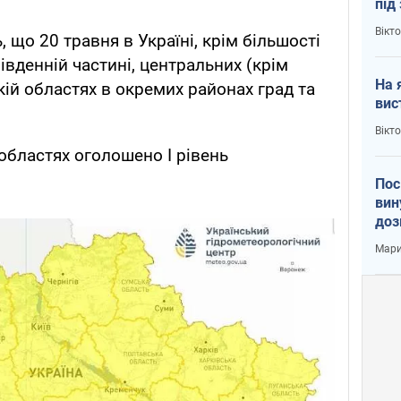
під
кри
Вікт
що 20 травня в Україні, крім більшості
південній частині, центральних (крім
На 
ій областях в окремих районах град та
вис
Вікт
областях оголошено I рівень
Пос
вин
доз
заг
Мари