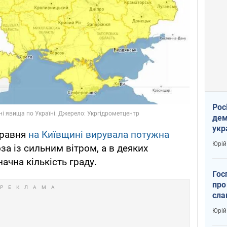
Рос
дем
укр
травня
на Київщині вирувала потужна
вар
Юрій
за із сильним вітром, а в деяких
ачна кількість граду.
Гос
про
сла
Юрій