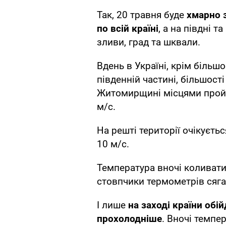
Так, 20 травня буде
хмарно 
по всій країні
, а на півдні 
зливи, град та шквали.
Вдень в Україні, крім більшо
південній частині, більшост
Житомирщині місцями пройду
м/с.
На решті території очікуєтьс
10 м/с.
Температура вночі коливати
стовпчики термометрів сягат
І лише
на заході країни обі
прохолодніше
. Вночі темпе