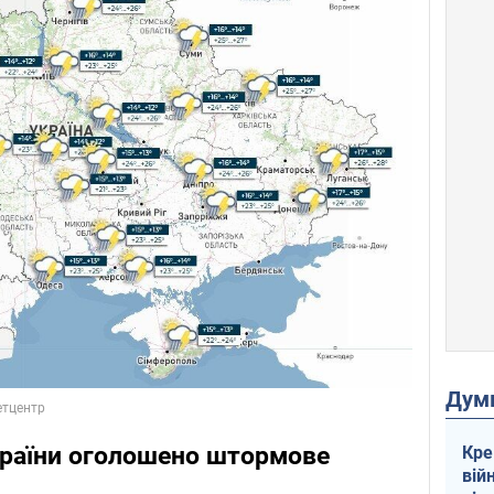
Дум
України оголошено штормове
Кре
вій