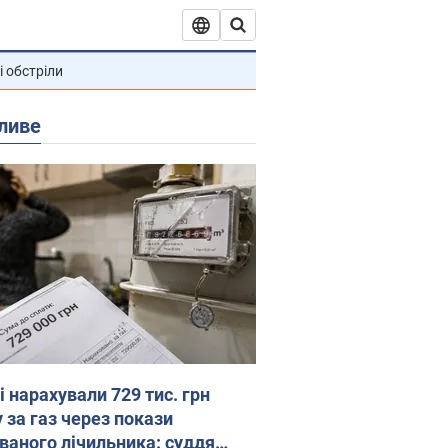
і обстріли
ливе
 нарахували 729 тис. грн
 за газ через покази
ованого лічильника: суддя