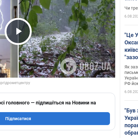
ухва
Чи тре
6.08.20
"Це У
Play Video
Окса
київс
"зазо
навіт
Як заз
знав,
письм
Україн
гено
РФ йо
6.08.20
сі головного — підпишіться на Новини на
"Був 
Укра
Підписатися
пора
обра