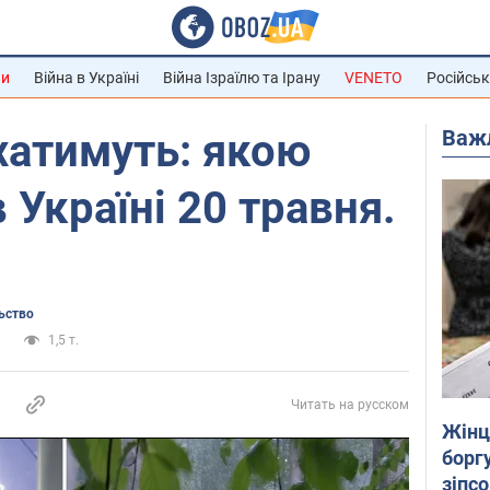
ни
Війна в Україні
Війна Ізраїлю та Ірану
VENETO
Російськ
Важ
хатимуть: якою
 Україні 20 травня.
ьство
и
1,5 т.
Читать на русском
Жінці
боргу
зіпс