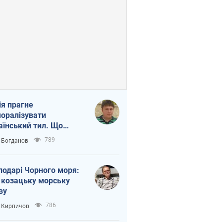
ія прагне
оралізувати
аїнський тил. Що
то собі нагадати
789
 Богданов
подарі Чорного моря:
 козацьку морську
ву
786
 Кирпичов