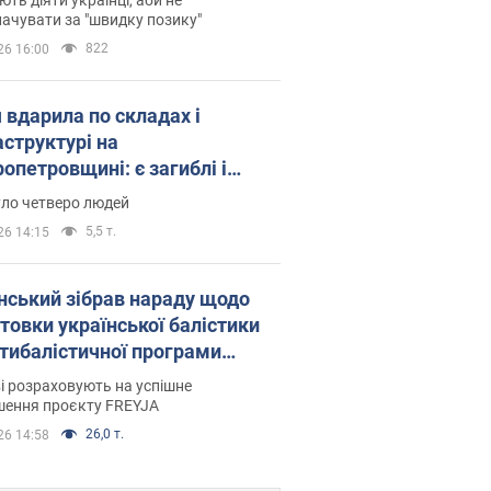
ачувати за "швидку позику"
822
26 16:00
 вдарила по складах і
аструктурі на
опетровщині: є загиблі і
нені. Фото
уло четверо людей
5,5 т.
26 14:15
нський зібрав нараду щодо
товки української балістики
JA: які рішення готуються
і розраховують на успішне
шення проєкту FREYJA
26,0 т.
26 14:58