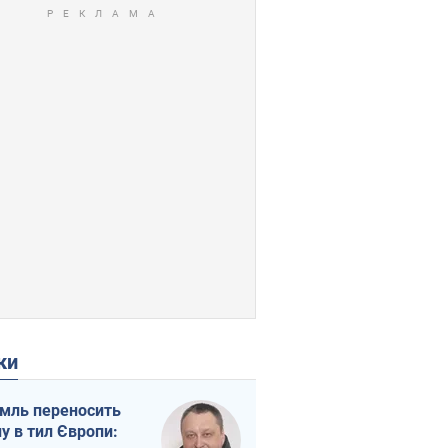
ки
мль переносить
ну в тил Європи: