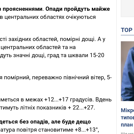
з проясненнями
.
Опади пройдуть майже
та в центральних областях очікуються
TO
сті західних областей, помірні дощі. А у
і центральних областей та на
ть значні дощі, град та шквали 15-20
я помірний, переважно північний вітер, 5-
меться в межах +12...+17 градусів. Вдень
имуть літніх показників + 22...+27.
Мікр
типов
йдеться без опадів, але буде дещо
план 
ратура повітря становитиме +8...+13°,
Що маю