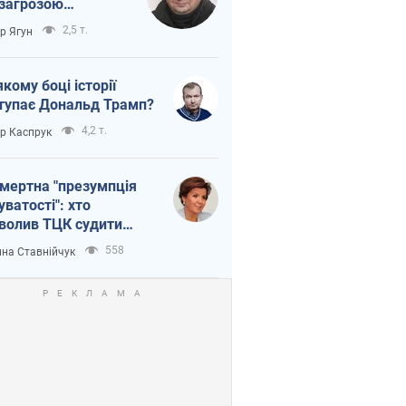
 загрозою
тична логістика
2,5 т.
ор Ягун
якому боці історії
тупає Дональд Трамп?
4,2 т.
ор Каспрук
мертна "презумпція
уватості": хто
волив ТЦК судити
иблих захисників
558
на Ставнійчук