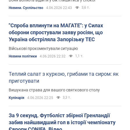
Воня воліють відійти у бік і лишитись у спокої
3,6 т.
Новини. Суспільство
4.06.2026 22:43
"Спроба вплинути на МАГАТЕ": у Силах
оборони спростували заяву росіян, що
Україна обстріляла Запорізьку ТЕС
Військові прокоментували ситуацію
1,1 т.
Новини політики
4.06.2026 22:32
Теплий салат з куркою, грибами та сиром: як
приготувати
Вишукана страва для вашого святкового столу
3,3 т.
Кулінарія
4.06.2026 22:25
За 9 секунд. Футболіст збірної Гренландії
забив найшвидший гол в історії чемпіонату
Європи CONIFA. Відео