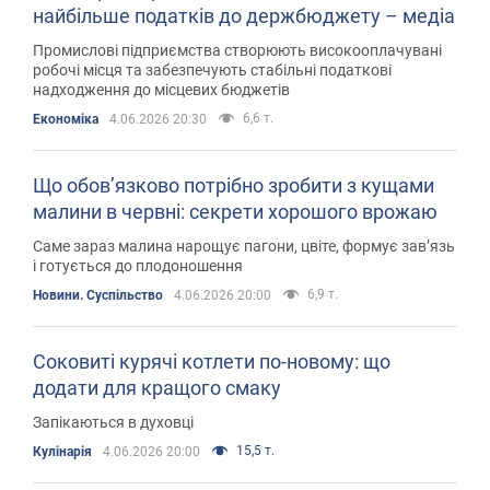
найбільше податків до держбюджету – медіа
Промислові підприємства створюють високооплачувані
робочі місця та забезпечують стабільні податкові
надходження до місцевих бюджетів
6,6 т.
Економіка
4.06.2026 20:30
Що обов’язково потрібно зробити з кущами
малини в червні: секрети хорошого врожаю
Саме зараз малина нарощує пагони, цвіте, формує зав’язь
і готується до плодоношення
6,9 т.
Новини. Суспільство
4.06.2026 20:00
Соковиті курячі котлети по-новому: що
додати для кращого смаку
Запікаються в духовці
15,5 т.
Кулінарія
4.06.2026 20:00