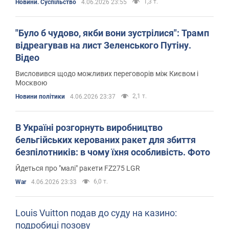
1,3 т.
Новини. Суспільство
4.06.2026 23:55
"Було б чудово, якби вони зустрілися": Трамп
відреагував на лист Зеленського Путіну.
Відео
Висловився щодо можливих переговорів між Києвом і
Москвою
2,1 т.
Новини політики
4.06.2026 23:37
В Україні розгорнуть виробництво
бельгійських керованих ракет для збиття
безпілотників: в чому їхня особливість. Фото
Йдеться про "малі" ракети FZ275 LGR
6,0 т.
War
4.06.2026 23:33
Louis Vuitton подав до суду на казино:
подробиці позову