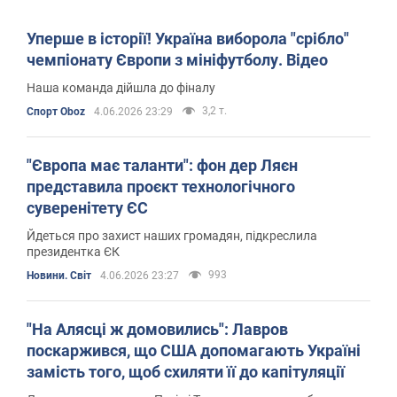
Уперше в історії! Україна виборола "срібло"
чемпіонату Європи з мініфутболу. Відео
Наша команда дійшла до фіналу
3,2 т.
Спорт Oboz
4.06.2026 23:29
"Європа має таланти": фон дер Ляєн
представила проєкт технологічного
суверенітету ЄС
Йдеться про захист наших громадян, підкреслила
президентка ЄК
993
Новини. Світ
4.06.2026 23:27
"На Алясці ж домовились": Лавров
поскаржився, що США допомагають Україні
замість того, щоб схиляти її до капітуляції