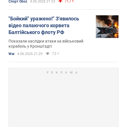
71,7 т.
Спорт Oboz
4.06.2026 21:33
"Бойкий" уражено!" З'явилось
відео палаючого корвета
Балтійського флоту РФ
Показали наслідки атаки на військовий
корабель у Кронштадті
7,3 т.
War
4.06.2026 21:29