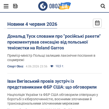
Новини 4 червня 2026
Дональд Туск словами про "російські ракети"
прокоментував сенсацію від польської
тенісистки на Roland Garros
Прем'єр-міністр Польщі залишив лаконічне послання в
соцмережі
10,5 т.
Спорт Oboz
4.06.2026 23:56
Іван Вигівський провів зустріч із
представниками ФБР США: що обговорили
Нацполіція України та ФБР США обговорили співпрацю у
боротьбі з кіберзлочинністю, воєнними злочинами й
транснаціональними злочинними мережами