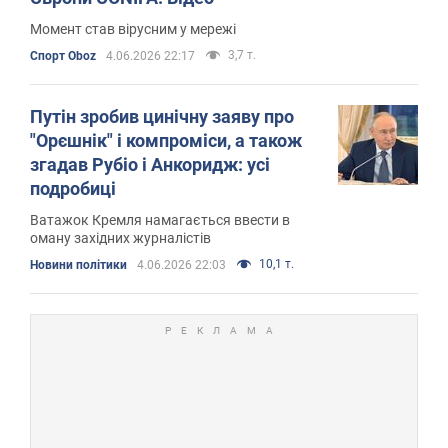
Момент став вірусним у мережі
3,7 т.
Спорт Oboz
4.06.2026 22:17
Путін зробив цинічну заяву про
"Орєшнік" і компроміси, а також
згадав Рубіо і Анкоридж: усі
подробиці
Ватажок Кремля намагається ввести в
оману західних журналістів
10,1 т.
Новини політики
4.06.2026 22:03