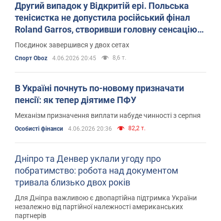
Другий випадок у Відкритій ері. Польська
тенісистка не допустила російський фінал
Roland Garros, створивши головну сенсацію
турніру. Відео
Поєдинок завершився у двох сетах
8,6 т.
Спорт Oboz
4.06.2026 20:45
В Україні почнуть по-новому призначати
пенсії: як тепер діятиме ПФУ
Механізм призначення виплати набуде чинності з серпня
82,2 т.
Особисті фінанси
4.06.2026 20:36
Дніпро та Денвер уклали угоду про
побратимство: робота над документом
тривала близько двох років
Для Дніпра важливою є двопартійна підтримка України
незалежно від партійної належності американських
партнерів