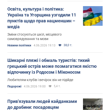
Освіта, культура і політика:
Україна та Угорщина узгодили 11
пунктів щодо прав нацменшин –
медіа
Зміни стосуються шкіл, місцевого
самоврядування та мови
38,0 т.
Новини політики
4.06.2026 19:13
Шикарні пляжі і обмаль туристів: тихий
грецький острів може позмагатися якістю
відпочинку із Родосом і Міконосом
Любителям клубів і вечірок він не підійде
5,4 т.
Подорожі
4.06.2026 19:00
Прив'язували людей кайданками
до драбини: посадовцям