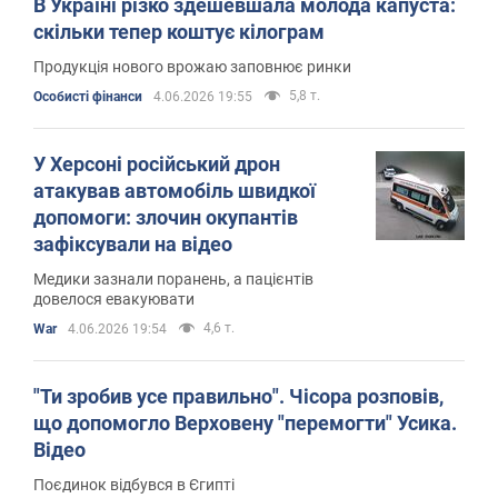
В Україні різко здешевшала молода капуста:
скільки тепер коштує кілограм
Продукція нового врожаю заповнює ринки
5,8 т.
Особисті фінанси
4.06.2026 19:55
У Херсоні російський дрон
атакував автомобіль швидкої
допомоги: злочин окупантів
зафіксували на відео
Медики зазнали поранень, а пацієнтів
довелося евакуювати
4,6 т.
War
4.06.2026 19:54
"Ти зробив усе правильно". Чісора розповів,
що допомогло Верховену "перемогти" Усика.
Відео
Поєдинок відбувся в Єгипті