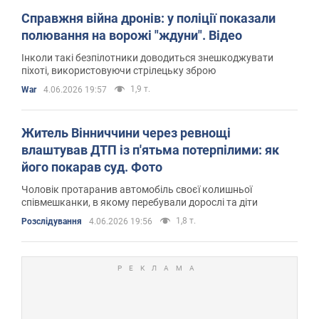
Справжня війна дронів: у поліції показали
полювання на ворожі "ждуни". Відео
Інколи такі безпілотники доводиться знешкоджувати
піхоті, використовуючи стрілецьку зброю
1,9 т.
War
4.06.2026 19:57
Житель Вінниччини через ревнощі
влаштував ДТП із п'ятьма потерпілими: як
його покарав суд. Фото
Чоловік протаранив автомобіль своєї колишньої
співмешканки, в якому перебували дорослі та діти
1,8 т.
Розслідування
4.06.2026 19:56