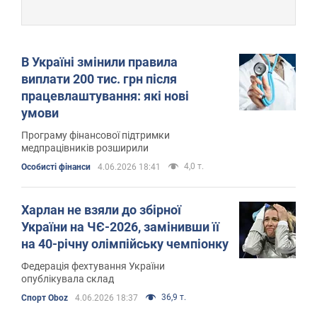
В Україні змінили правила
виплати 200 тис. грн після
працевлаштування: які нові
умови
Програму фінансової підтримки
медпрацівників розширили
4,0 т.
Особисті фінанси
4.06.2026 18:41
Харлан не взяли до збірної
України на ЧЄ-2026, замінивши її
на 40-річну олімпійську чемпіонку
Федерація фехтування України
опублікувала склад
36,9 т.
Спорт Oboz
4.06.2026 18:37