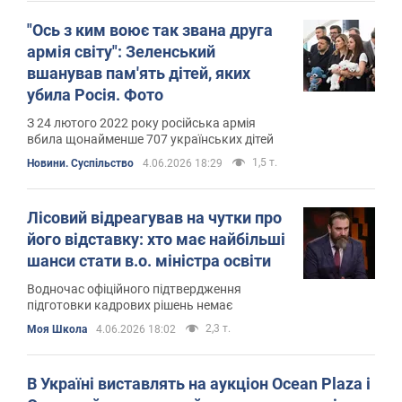
"Ось з ким воює так звана друга
армія світу": Зеленський
вшанував пам'ять дітей, яких
убила Росія. Фото
З 24 лютого 2022 року російська армія
вбила щонайменше 707 українських дітей
1,5 т.
Новини. Суспільство
4.06.2026 18:29
Лісовий відреагував на чутки про
його відставку: хто має найбільші
шанси стати в.о. міністра освіти
Водночас офіційного підтвердження
підготовки кадрових рішень немає
2,3 т.
Моя Школа
4.06.2026 18:02
В Україні виставлять на аукціон Ocean Plaza і