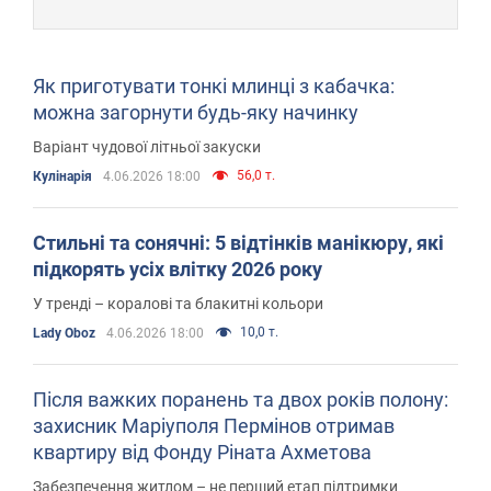
Як приготувати тонкі млинці з кабачка:
можна загорнути будь-яку начинку
Варіант чудової літньої закуски
56,0 т.
Кулінарія
4.06.2026 18:00
Cтильні та сонячні: 5 відтінків манікюру, які
підкорять усіх влітку 2026 року
У тренді – коралові та блакитні кольори
10,0 т.
Lady Oboz
4.06.2026 18:00
Після важких поранень та двох років полону:
захисник Маріуполя Пермінов отримав
квартиру від Фонду Ріната Ахметова
Забезпечення житлом – не перший етап підтримки