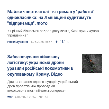
Майже чверть століття тримав у "рабстві"
однокласника: на Львівщині судитимуть
"підприємця". Фото
71-річний бізнесмен забрав документи, бив і принижував
"працівника"
13,1 т.
Розслідування
4.06.2026 20:57
Забезпечували військову
логістику: українські дрони
уразили російські локомотиви в
окупованому Криму. Відео
Для виконання одного з ударів український
дрон пролетів між проводами
високовольтної лінії електропередач
7,8 т.
War
4.06.2026 20:57