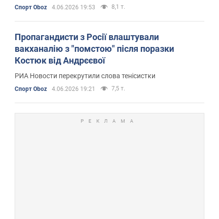
8,1 т.
Спорт Oboz
4.06.2026 19:53
Пропагандисти з Росії влаштували
вакханалію з "помстою" після поразки
Костюк від Андрєєвої
РИА Новости перекрутили слова тенісистки
7,5 т.
Спорт Oboz
4.06.2026 19:21