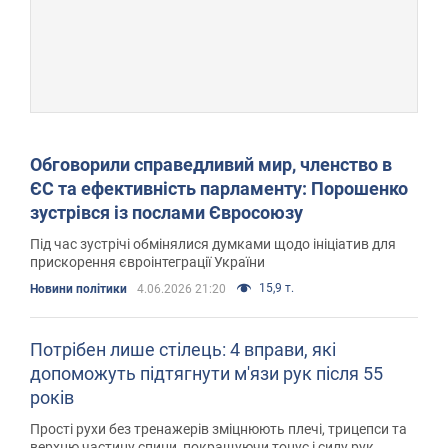
Обговорили справедливий мир, членство в
ЄС та ефективність парламенту: Порошенко
зустрівся із послами Євросоюзу
Під час зустрічі обмінялися думками щодо ініціатив для
прискорення євроінтеграції України
15,9 т.
Новини політики
4.06.2026 21:20
Потрібен лише стілець: 4 вправи, які
допоможуть підтягнути м'язи рук після 55
років
Прості рухи без тренажерів зміцнюють плечі, трицепси та
верхню частину спини, покращуючи тонус і силу рук