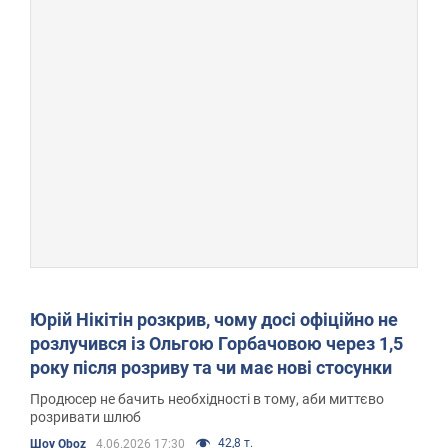
Юрій Нікітін розкрив, чому досі офіційно не
розлучився із Ольгою Горбачовою через 1,5
року після розриву та чи має нові стосунки
Продюсер не бачить необхідності в тому, аби миттєво
розривати шлюб
42,8 т.
Шоу Oboz
4.06.2026 17:30