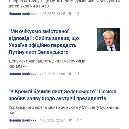
Лавров натякнув, що Путін і Трамп домовилися блокувати
вступ України в НАТО
4,3 т.
Новини політики
4.06.2026 23:25
"Ми очікуємо змістовної
відповіді": Сибіга заявив, що
Україна офіційно передасть
Путіну лист Зеленського
Документ направлять дипломатичними
каналами
2,4 т.
Новини політики
4.06.2026 23:08
"У Кремлі бачили лист Зеленського": Пєсков
зробив заяву щодо зустрічі президентів
Українського лідера нібито очікують у Москві "у будь-який
час"
3,6 т.
Новини політики
4.06.2026 22:47