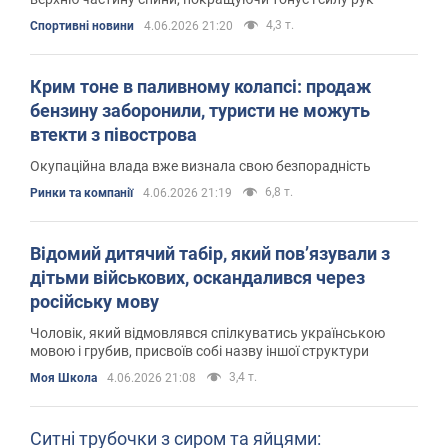
4,3 т.
Спортивні новини
4.06.2026 21:20
Крим тоне в паливному колапсі: продаж
бензину заборонили, туристи не можуть
втекти з півострова
Окупаційна влада вже визнала свою безпорадність
6,8 т.
Ринки та компанії
4.06.2026 21:19
Відомий дитячий табір, який повʼязували з
дітьми військових, оскандалився через
російську мову
Чоловік, який відмовлявся спілкуватись українською
мовою і грубив, присвоїв собі назву іншої структури
3,4 т.
Моя Школа
4.06.2026 21:08
Ситні трубочки з сиром та яйцями: