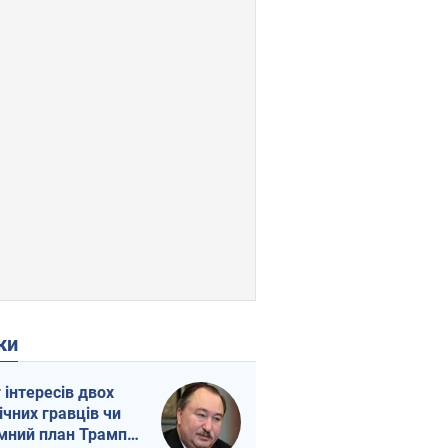
ки
г інтересів двох
ічних гравців чи
мний план Трампа