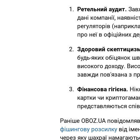
Ретельний аудит.
Зав
дані компанії, наявні
регуляторів (наприкл
про неї в офіційних д
Здоровий скептициз
будь-яких обіцянок ш
високого доходу. Вис
завжди пов'язана з п
Фінансова гігієна.
Нік
картки чи криптогаман
представляються спів
Раніше OBOZ.UA повідомляв,
фішингову розсилку
від іме
через яку шахраї намагають