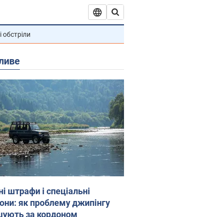
і обстріли
ливе
ні штрафи і спеціальні
гони: як проблему джипінгу
шують за кордоном