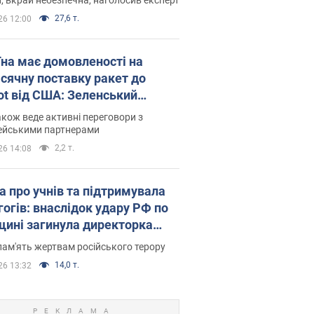
27,6 т.
26 12:00
їна має домовленості на
сячну поставку ракет до
iot від США: Зеленський
рив подробиці
акож веде активні переговори з
ейськими партнерами
2,2 т.
26 14:08
а про учнів та підтримувала
гогів: внаслідок удару РФ по
щині загинула директорка
ького ліцею, її чоловік та онук
пам'ять жертвам російського терору
14,0 т.
26 13:32