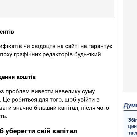
ентів
ифікатів чи свідоцтв на сайті не гарантує
епоху графічних редакторів будь-який
дення коштів
ез проблем вивести невелику суму
 Це робиться для того, щоб увійти в
Дум
увати значно більший капітал, після чого
ть.
Збі
цин
б уберегти свій капітал
тає