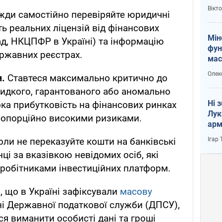
і Пу
Вікт
жди самостійно перевіряйте юридичні
сть реальних ліцензій від фінансових
Мін
ад, НКЦПФР в Україні) та інформацію
фун
ержавних реєстрах.
мас
Олек
м.
Ставтеся максимально критично до
видкого, гарантованого або аномально
Ні 
ока прибутковість на фінансових ринках
Лук
ропорційно високими ризиками.
арм
Ігар
оли не переказуйте кошти на банківські
ці за вказівкою невідомих осіб, які
робітниками інвестиційних платформ.
 що в Україні зафіксували
масову
ні Державної податкової служби (ДПСУ),
ся виманити особисті дані та гроші