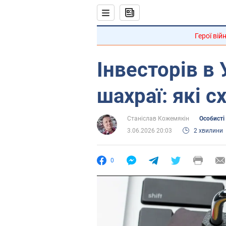
Герої вій
Інвесторів в 
шахраї: які 
Станіслав Кожемякін
Особисті
3.06.2026 20:03
2 хвилини
0