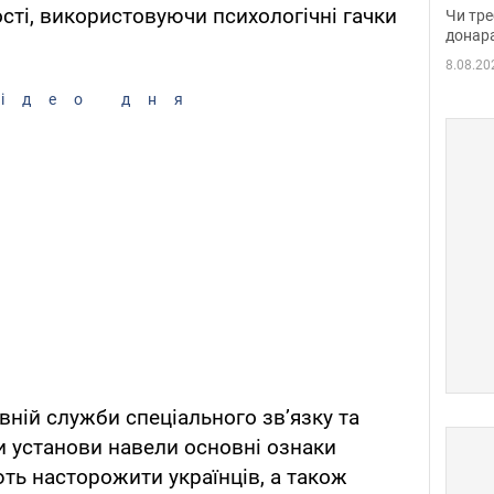
судд
сті, використовуючи психологічні гачки
Чи тре
неоч
донар
8.08.20
ідео дня
ній служби спеціального зв’язку та
ти установи навели основні ознаки
ть насторожити українців, а також