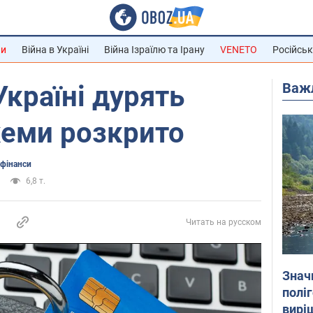
ни
Війна в Україні
Війна Ізраїлю та Ірану
VENETO
Російськ
Важ
Україні дурять
схеми розкрито
 фінанси
6,8 т.
Читать на русском
Знач
полі
вирі