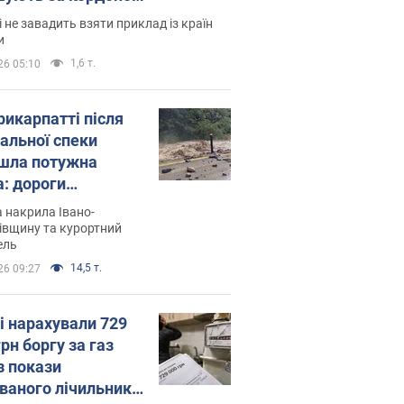
і не завадить взяти приклад із країн
и
1,6 т.
26 05:10
рикарпатті після
альної спеки
шла потужна
а: дороги
творились на
 накрила Івано-
. Відео
івщину та курортний
ель
14,5 т.
26 09:27
і нарахували 729
грн боргу за газ
з покази
ованого лічильника: