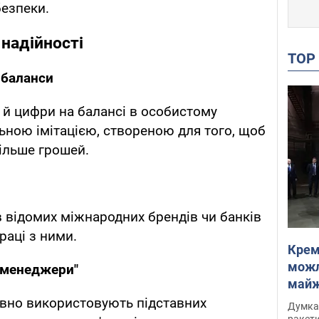
безпеки.
 надійності
TO
 баланси
 й цифри на балансі в особистому
льною імітацією, створеною для того, щоб
ільше грошей.
в відомих міжнародних брендів чи банків
раці з ними.
Крем
можл
і менеджери"
майже
Інте
вно використовують підставних
Думка,
ракети