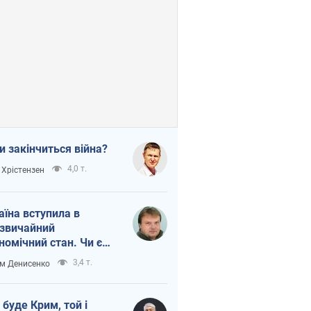
и закінчиться війна?
4,0 т.
 Хрістензен
аїна вступила в
звичайний
номічний стан. Чи є
тло вкінці тунелю?
3,4 т.
м Денисенко
 буде Крим, той і