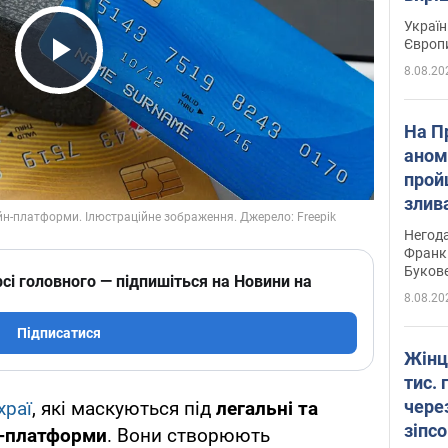
Україн
Європ
8.08.20
Play Video
На П
аном
прой
злив
пере
Негода
річки
Франк
Буков
сі головного — підпишіться на Новини на
8.08.20
Підписатися
Жінц
тис. 
чере
храї
, які маскуються під
легальні та
зіпс
н-платформи
. Вони створюють