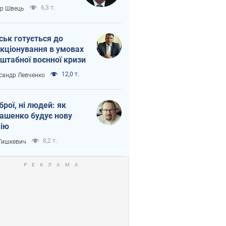
тіна?
6,3 т.
ор Швець
ськ готується до
кціонування в умовах
штабної воєнної кризи
12,0 т.
сандр Левченко
зброї, ні людей: як
ашенко будує нову
ію
8,2 т.
 Тишкевич