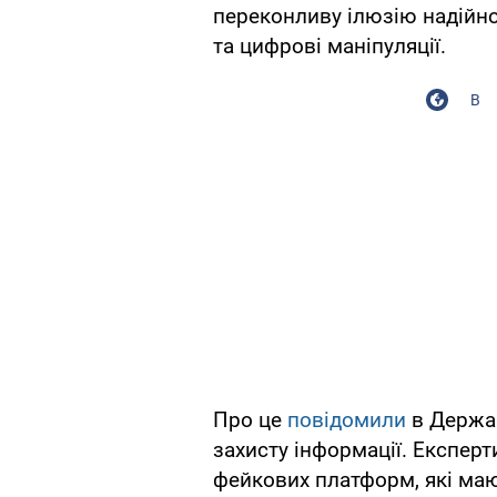
переконливу ілюзію надійно
та цифрові маніпуляції.
В
Про це
повідомили
в Держав
захисту інформації. Експер
фейкових платформ, які маю