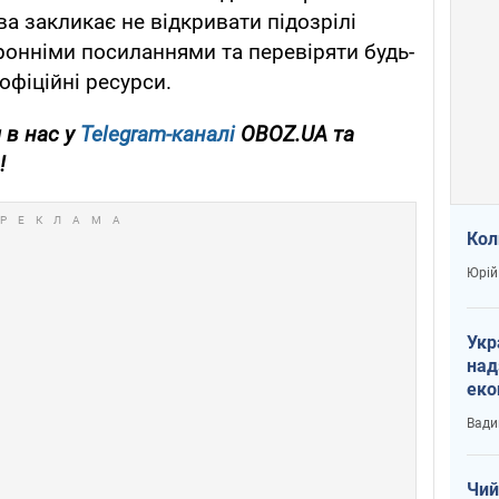
ва закликає не відкривати підозрілі
оронніми посиланнями та перевіряти будь-
офіційні ресурси.
 в нас у
Telegram-каналі
OBOZ.UA та
!
Кол
Юрій
Укр
над
еко
сві
Вади
Чий