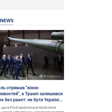
P NEWS
ль отримав "вікно
ивостей", а Трамп залишився
 без ракет: як бути Україні?
рв’ю з Мельником
 що в Росії закінчаться балістичні
, вкрай небезпечна, наголосив експерт