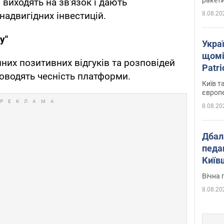
 виходять на зв'язок і дають
8.08.20
надвигідних інвестицій.
у"
Укра
щомі
них позитивних відгуків та розповідей
Patr
оводять чесність платформи.
розк
Київ т
європ
8.08.20
Дбал
педа
Київ
київс
Вічна 
8.08.20